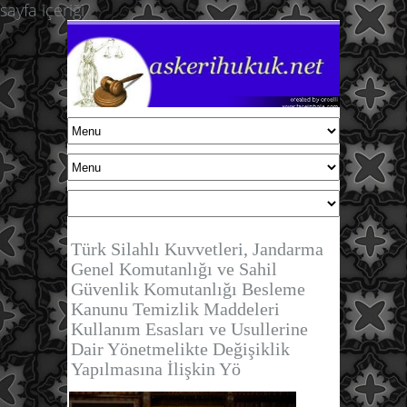
sayfa içeriği
Türk Silahlı Kuvvetleri, Jandarma
Genel Komutanlığı ve Sahil
Güvenlik Komutanlığı Besleme
Kanunu Temizlik Maddeleri
Kullanım Esasları ve Usullerine
Dair Yönetmelikte Değişiklik
Yapılmasına İlişkin Yö