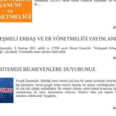
yönetmelik, 8.6.2011 tarihli Resmi Gazete'de yayınlandı. Bu de
ile...,
1
D
EŞMELİ ERBAŞ VE ER YÖNETMELİĞİ YAYINLAND
iyaretçiler, 8 Haziran 2011 tarihli ve 27958 sayılı Resmi Gazete'de "Sözleşmeli Erb
i" yayınlandı. Yönetmelik metni sitemize dahil edildi.
1
D
SİTEMİZİ BİLMEYENLERE DUYURUNUZ.
Sevgili Ziyaretçiler, bilindiği üzere sitemiz çok kısa bir zaman içerisinde sizler
ilgi görmüştür. Ancak google arama motoru dışında, bu sitenin varolduğundan 
bir çok kişi olduğu muhakkaktır. Bu sebeple sizinde, askeri hukuk konusuna il
yakınlarınıza, bu siteyi duyurmanızı istiyoruz. Böylece daha çok kişinin is
mümkün olabilecektir. Saygılarla..
1
D