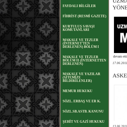
UZMA
FAYDALI BİLGİLER
YÖNE
FİHRİST (RESMİ GAZETE)
KURTULUŞ SAVAŞI
KOMUTANLARI
MAKALE VE TEZLER
(İNTERNET'TEN
DERLENEN) BÖLÜM I
devam etti
MAKALE VE TEZLER
BÖLÜM II (İNTERNETTEN
17.06.201
DERLENEN)
MAKALE VE YAZILAR
ASKE
(SİTEMİZE
BİLDİRİLENLER)
MEMUR HUKUKU
SÖZL. ERBAŞ VE ER K.
SÖZL.SB.ASTB. KANUNU
ŞEHİT VE GAZİ HUKUKU
13.06.201