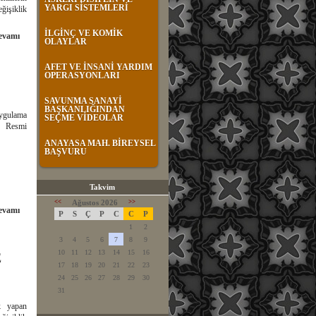
YARGI SİSTEMLERİ
ğişiklik
İLGİNÇ VE KOMİK
evamı
OLAYLAR
AFET VE İNSANİ YARDIM
OPERASYONLARI
SAVUNMA SANAYİ
BAŞKANLIĞINDAN
Uygulama
SEÇME VİDEOLAR
li Resmi
ANAYASA MAH. BİREYSEL
BAŞVURU
Takvim
<<
Ağustos 2026
>>
evamı
P
S
Ç
P
C
C
P
1
2
3
4
5
6
7
8
9
10
11
12
13
14
15
16
E
17
18
19
20
21
22
23
24
25
26
27
28
29
30
31
ik yapan