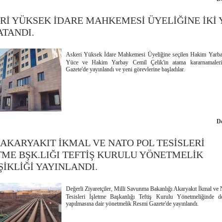
Rİ YÜKSEK İDARE MAHKEMESİ ÜYELİĞİNE İKİ 
ATANDI.
Askeri Yüksek İdare Mahkemesi Üyeliğine seçilen Hakim Yarb
Yüce ve Hakim Yarbay Cemil Çelik'in atama kararnamaler
Gazete'de yayınlandı ve yeni görevlerine başladılar.
1
D
 AKARYAKIT İKMAL VE NATO POL TESİSLERİ
TME BŞK.LIĞI TEFTİŞ KURULU YÖNETMELİK
ŞİKLİĞİ YAYINLANDI.
Değerli Ziyaretçiler, Milli Savunma Bakanlığı Akaryakıt İkmal ve 
Tesisleri İşletme Başkanlığı Teftiş Kurulu Yönetmeliğinde de
yapılmasına dair yönetmelik Resmi Gazete'de yayınlandı.