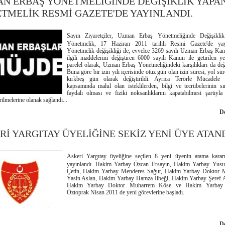
N ERBAŞ YÖNETMELİĞİNDE DEĞİŞİKLİK YAPA
TMELİK RESMİ GAZETE'DE YAYINLANDI.
Sayın Ziyaretçiler, Uzman Erbaş Yönetmeliğinde Değişikli
Yönetmelik, 17 Haziran 2011 tarihli Resmi Gazete'de yayı
Yönetmelik değişikliği ile; evvelce 3269 sayılı Uzman Erbaş Ka
ilgili maddelerini değiştiren 6000 sayılı Kanun ile getirilen yen
parelel olarak, Uzman Erbaş Yönetmeliğindeki karşılıkları da değiş
Buna göre bir izin yılı içerisinde otuz gün olan izin süresi, yol sür
kırkbeş gün olarak değiştirildi. Ayrıca Terörle Mücadele
kapsamında malul olan isteklilerden, bilgi ve tecrübelerinin sın
faydalı olması ve fiziki noksanlıklarını kapatabilmesi şartıyla
rilmelerine olanak sağlandı...
1
D
Rİ YARGITAY ÜYELİĞİNE SEKİZ YENİ ÜYE ATAND
Askeri Yargıtay üyeliğine seçilen 8 yeni üyenin atama karar
yayınlandı. Hakim Yarbay Özcan Ersayın, Hakim Yarbay Yusu
Çetin, Hakim Yarbay Menderes Sağut, Hakim Yarbay Doktor M
Yasin Aslan, Hakim Yarbay Hamza İlbeği, Hakim Yarbay Şeref A
Hakim Yarbay Doktor Muharrem Köse ve Hakim Yarbay
Öztoprak Nisan 2011 de yeni görevlerine başladı.
1
D