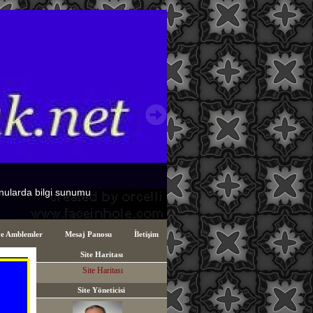
ve Amblemler
Mesaj Panosu
İletişim
Site Haritası
Site Haritası
Site Yöneticisi