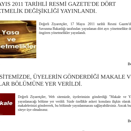
AYIS 2011 TARİHLİ RESMİ GAZETE'DE DÖRT
TMELİK DEĞİŞİKLİĞİ YAYINLANDI.
Değerli Ziyaretçiler, 17 Mayıs 2011 tarihli Resmi Gazete'd
Savunma Bakanlığı tarafından yayınlanan dört ayrı yönetmelikte de
öngören yönetmelikler yayınlandı.
1
D
SİTEMİZDE, ÜYELERİN GÖNDERDİĞİ MAKALE V
LAR BÖLÜMÜNE YER VERİLDİ.
Değerli Ziyaretçiler, Web sitemizde, üyelerimizin gönderdiği "Makale ve Ya
yayınlanacağı bölüme yer verildi. Sizde özellikle askeri konulara ilişkin olarak
makalelerinizi göndererek, bu bölümde yayınlanmasını sağlayabilirsiniz. Ancak bu
siteye üye olmalısınız.
1
D