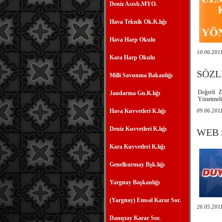
Deniz Astsb.MYO.
Hava Teknik Ok.K.lığı
Hava Harp Okulu
10.06.201
Kara Harp Okulu
SÖZL
Milli Savunma Bakanlığı
Değerli Z
Jandarma Gn.K.lığı
Yönetmeliğ
Hava Kuvvetleri K.lığı
09.06.201
Deniz Kuvvetleri K.lığı
WEB 
Kara Kuvvetleri K.lığı
Genelkurmay Bşk.lığı
Yargıtay Başkanlığı
(Yargıtay) Emsal Karar Sor.
26.05.201
Danıştay Karar Sor.