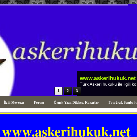
1
2
3
İlgili Mevzuat
Forum
Örnek Yazı, Dilekçe, Kararlar
Fotoğraf, Sembol 
www.askerihukuk.net