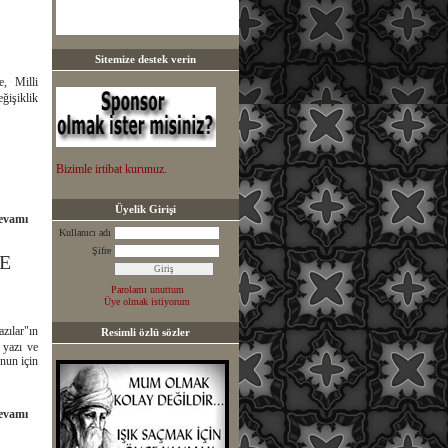
Sitemize destek verin
e, Milli
ğişiklik
Bizimle irtibat kurunuz.
Üyelik Girişi
evamı
Kullanıcı adı
Şifre
E
Parolamı unuttum
Üye olmak istiyorum
zılar"ın
Resimli özlü sözler
 yazı ve
nun için
evamı