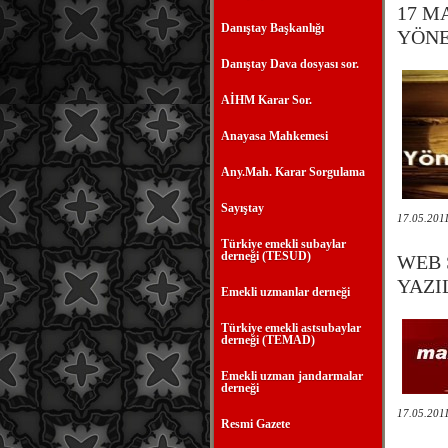
17 M
Danıştay Başkanlığı
YÖNE
Danıştay Dava dosyası sor.
AİHM Karar Sor.
Anayasa Mahkemesi
Any.Mah. Karar Sorgulama
Sayıştay
17.05.201
Türkiye emekli subaylar
derneği (TESUD)
WEB 
YAZI
Emekli uzmanlar derneği
Türkiye emekli astsubaylar
derneği (TEMAD)
Emekli uzman jandarmalar
derneği
17.05.201
Resmi Gazete