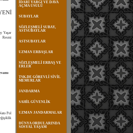
İDARİ YARGI VE DAVA
AÇMA USULÜ
YENİ
SUBAYLAR
SÖZLEŞMELİ SUBAY,
ASTSUBAYLAR
ay Yaşar
i Resmi
ASTSUBAYLAR
UZMAN ERBAŞLAR
SÖZLEŞMELİ ERBAŞ VE
ERLER
evamı
TSK.DE GÖREVLİ SİVİL
MEMURLAR
JANDARMA
SAHİL GÜVENLİK
UZMAN JANDARMALAR
Nato Pol
ğişiklik
DÜNYA ORDULARINDA
SOSYAL YAŞAM