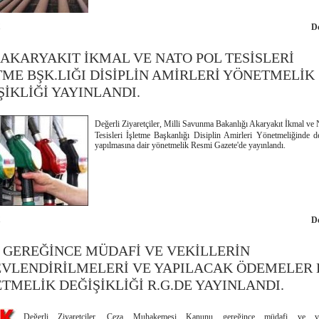
1
D
 AKARYAKIT İKMAL VE NATO POL TESİSLERİ
TME BŞK.LIĞI DİSİPLİN AMİRLERİ YÖNETMELİK
ŞİKLİĞİ YAYINLANDI.
Değerli Ziyaretçiler, Milli Savunma Bakanlığı Akaryakıt İkmal ve 
Tesisleri İşletme Başkanlığı Disiplin Amirleri Yönetmeliğinde de
yapılmasına dair yönetmelik Resmi Gazete'de yayınlandı.
1
D
 GEREĞİNCE MÜDAFİ VE VEKİLLERİN
VLENDİRİLMELERİ VE YAPILACAK ÖDEMELER 
TMELİK DEĞİŞİKLİĞİ R.G.DE YAYINLANDI.
Değerli Ziyaretçiler, Ceza Muhakemesi Kanunu gereğince müdafi ve vek