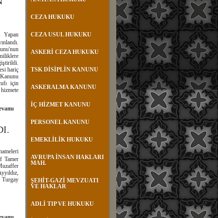
N
CEZA HUKUKU
k Yapan
CEZA USUL HUKUKU
nlandı.
nunu'nun
ASKERİ CEZA HUKUKU
iliklere
tirildi.
esi hariç
TSK DİSİPLİN KANUNU
 Kanunu
ıfı için
ASKERALMA KANUNU
 hizmete
İÇ HİZMET KANUNU
evamı
PERSONEL KANUNU
I.
EMEKLİLİK HUKUKU
nameleri
AVRUPA İNSAN HAKLARI
f Tamer
MAH.
uzaffer
yyıldız,
 Turgay
ŞEHİT-GAZİ MEVZUATI
VE HAKLAR
ADLİ TIP VE HUKUKU
evamı