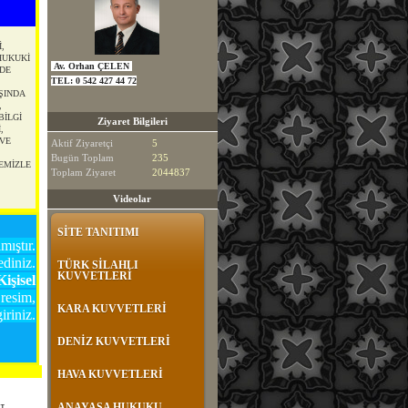
,
HUKUKİ
Av. Orhan ÇELEN
DE
TEL:
0 542 427 44 72
ŞINDA
,
BİLGİ
Ziyaret Bilgileri
,
VE
Aktif Ziyaretçi
5
Bugün Toplam
235
TEMİZLE
Toplam Ziyaret
2044837
Videolar
SİTE TANITIMI
ıştır.
diniz.
TÜRK SİLAHLI
KUVVETLERİ
işisel
resim,
KARA KUVVETLERİ
riniz.
DENİZ KUVVETLERİ
HAVA KUVVETLERİ
ANAYASA HUKUKU