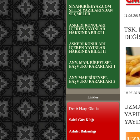
SİYAHGRİBEYAZ.COM
SİTESİ YAZILARINDAN
SEÇMELER
11.06.201
ASKERİ KONULARI
TSK.
İÇEREN YAYINLAR
HAKKINDA BİLGİ I
DEĞİ
ASKERİ KONULARI
İÇEREN YAYINLAR
HAKKINDA BİLGİ II
ANY. MAH. BİREYLSEL
BAŞVURU KARARLARI-I
ANY MAH BİREYSEL
BAŞVURU KARARLARI 2
10.06.201
Linkler
UZMA
Deniz Harp Okulu
YAPI
Sahil Güv.K.lığı
YAYI
Adalet Bakanlığı