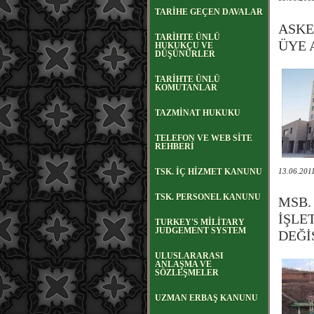
TARİHE GEÇEN DAVALAR
ASKE
TARİHTE ÜNLÜ
ÜYE 
HUKUKÇU VE
DÜŞÜNÜRLER
TARİHTE ÜNLÜ
KOMUTANLAR
TAZMİNAT HUKUKU
TELEFON VE WEB SİTE
REHBERİ
TSK. İÇ HİZMET KANUNU
13.06.201
TSK. PERSONEL KANUNU
MSB.
İŞLE
TURKEY'S MİLİTARY
JUDGEMENT SYSTEM
DEĞİ
ULUSLARARASI
ANLAŞMA VE
SÖZLEŞMELER
UZMAN ERBAŞ KANUNU