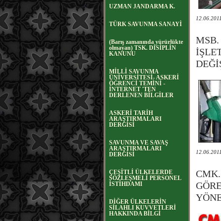
UZMAN JANDARMA K.
12.06.201
TÜRK SAVUNMA SANAYİ
MSB.
(Barış zamanında yürürlükte
olmayan) TSK. DİSİPLİN
İŞLE
KANUNU
DEĞİ
MİLLİ SAVUNMA
ÜNİVERSİTESİ- ASKERİ
ÖĞRENCİ TEMİNİ -
İNTERNET 'TEN
DERLENEN BİLGİLER
ASKERİ TARİH
ARAŞTIRMALARI
DERGİSİ
SAVUNMA VE SAVAŞ
ARAŞTIRMALARI
12.06.201
DERGİSİ
CMK.
ÇEŞİTLİ ÜLKELERDE
SÖZLEŞMELİ PERSONEL
GÖRE
İSTİHDAMI
YÖNE
DİĞER ÜLKELERİN
SİLAHLI KUVVETLERİ
HAKKINDA BİLGİ