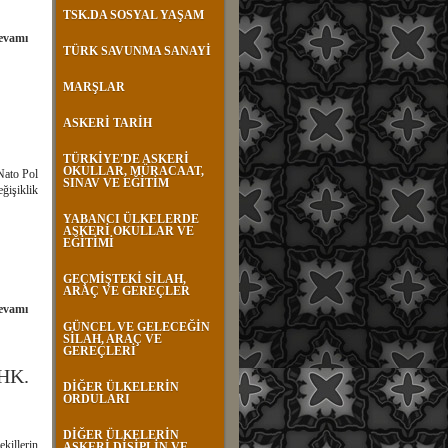
TSK.DA SOSYAL YAŞAM
evamı
TÜRK SAVUNMA SANAYİ
MARŞLAR
ASKERİ TARİH
TÜRKİYE'DE ASKERİ
OKULLAR, MÜRACAAT,
Nato Pol
SINAV VE EĞİTİM
ğişiklik
YABANCI ÜLKELERDE
ASKERİ OKULLAR VE
EĞİTİMİ
GEÇMİŞTEKİ SİLAH,
ARAÇ VE GEREÇLER
evamı
GÜNCEL VE GELECEĞİN
SİLAH, ARAÇ VE
GEREÇLERİ
HK.
DİĞER ÜLKELERİN
ORDULARI
DİĞER ÜLKELERİN
illerin
ASKERİ DİSİPLİN VE