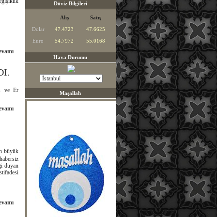
ğişiklik
Döviz Bilgileri
Alış
Satış
Dolar
47.4723
47.6625
Euro
54.7972
55.0168
evamı
Hava Durumu
I.
aş ve Er
Maşallah
evamı
den büyük
habersiz
gi duyan
tifadesi
evamı