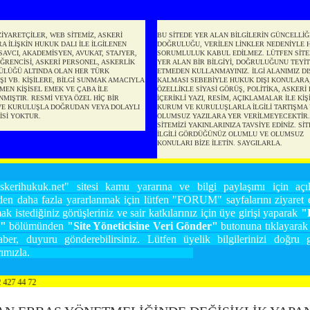
ZİYARETÇİLER, WEB SİTEMİZ, ASKERİ
BU SİTEDE YER ALAN BİLGİLERİN GÜNCELLİĞİ
 İLİŞKİN HUKUK DALI İLE İLGİLENEN
DOĞRULUĞU, VERİLEN LİNKLER NEDENİYLE 
SAVCI, AKADEMİSYEN, AVUKAT, STAJYER,
SORUMLULUK KABUL EDİLMEZ. LÜTFEN SİTE
ĞRENCİSİ, ASKERİ PERSONEL, ASKERLİK
YER ALAN BİR BİLGİYİ, DOĞRULUĞUNU TEYİT
LÜĞÜ ALTINDA OLAN HER TÜRK
ETMEDEN KULLANMAYINIZ. İLGİ ALANIMIZ DI
I VB. KİŞİLERE, BİLGİ SUNMAK AMACIYLA
KALMASI SEBEBİYLE HUKUK DIŞI KONULARA
MEN KİŞİSEL EMEK VE ÇABA İLE
ÖZELLİKLE SİYASİ GÖRÜŞ, POLİTİKA, ASKERİ 
MIŞTIR. RESMİ VEYA ÖZEL HİÇ BİR
İÇERİKLİ YAZI, RESİM, AÇIKLAMALAR İLE KİŞİ
E KURULUŞLA DOĞRUDAN VEYA DOLAYLI
KURUM VE KURULUŞLARLA İLGİLİ TARTIŞMA 
KİSİ YOKTUR.
OLUMSUZ YAZILARA YER VERİLMEYECEKTİR.
SİTEMİZİ YAKINLARINIZA TAVSİYE EDİNİZ. Sİ
İLGİLİ GÖRDÜĞÜNÜZ OLUMLU VE OLUMSUZ
KONULARI BİZE İLETİN. SAYGILARLA.
kerihukuk.net" sitesi kamu yararına ve bilgi paylaşımı için açılm
den daha fazla yararlanmak için lütfen "FORUM" sayfalarını ziyaret e
k istediğiniz görüşleriniz ve sair katkılarınız için üye girişi yaparak
"K
m"
bölümünden
"Site Yöneticisine Veri Gönder"
butonuna tıklayarak 
aber, duyuru gönderebilirsiniz. Lütfen üyelik bilgilerinizi doğru gi
ımızla.
Orhan Celen Ankara 0.542 427 44 72