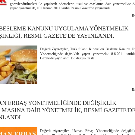
görevlendirilmeleri ile yapılacak ödemelerin usul ve esaslarına dair yönetmelikte de
yapan yönetmelik, 10 Haziran 2011 tarihli Resmi Gazete'de yayınlandı.
1
D
 BESLEME KANUNU UYGULAMA YÖNETMELİK
ŞİKLİĞİ, RESMİ GAZETE'DE YAYINLANDI.
Değerli Ziyaretçiler, Türk Silahlı Kuvvetleri Besleme Kanunu 
Yönetmeliğinde değişiklik yapan yönetmelik 8.6.2011 tarih
Gazete'de yayınlandı. Bu değişiklik ile..
1
D
N ERBAŞ YÖNETMELİĞİNDE DEĞİŞİKLİK
LMASINA DAİR YÖNETMELİK, RESMİ GAZETE'D
NLANDI.
Değerli ziyaretçiler, Uzman Erbaş Yönetmeliğinde değişikl