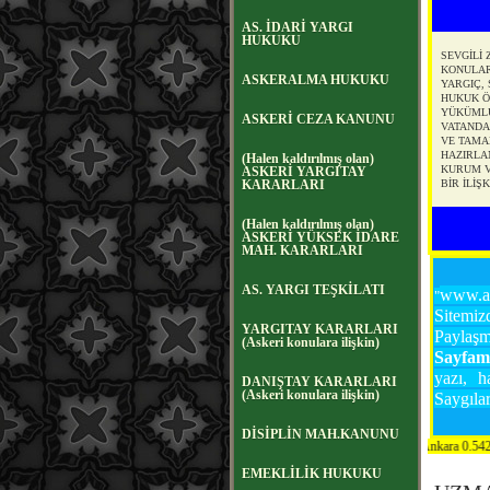
AS. İDARİ YARGI
HUKUKU
SEVGİLİ 
KONULARA
ASKERALMA HUKUKU
YARGIÇ, 
HUKUK Ö
YÜKÜMLÜ
ASKERİ CEZA KANUNU
VATANDAŞ
VE TAMA
HAZIRLAN
(Halen kaldırılmış olan)
KURUM V
ASKERİ YARGITAY
KARARLARI
BİR İLİŞ
(Halen kaldırılmış olan)
ASKERİ YÜKSEK İDARE
MAH. KARARLARI
AS. YARGI TEŞKİLATI
www.as
"
Sitemiz
YARGITAY KARARLARI
Paylaşma
(Askeri konulara ilişkin)
Sayfa
yazı, h
DANIŞTAY KARARLARI
(Askeri konulara ilişkin)
Saygılar
DİSİPLİN MAH.KANUNU
WWW.ASKERIHUKUK.NET Admin: Av. 
EMEKLİLİK HUKUKU