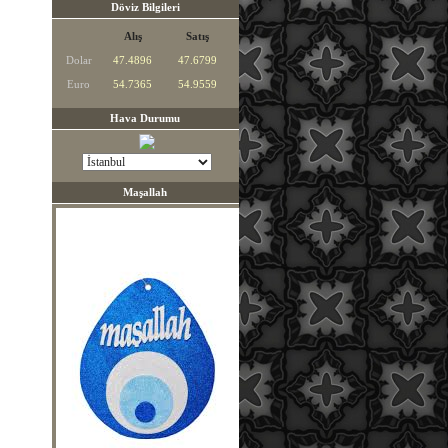
Döviz Bilgileri
Alış
Satış
Dolar
47.4896
47.6799
Euro
54.7365
54.9559
Hava Durumu
Maşallah