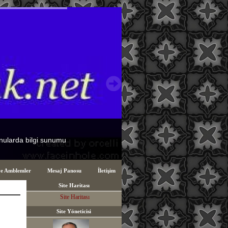
ve Amblemler
Mesaj Panosu
İletişim
Site Haritası
Site Haritası
Site Yöneticisi