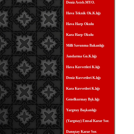
Deniz Astsb.MYO.
Hava Teknik Ok.K.lığı
Hava Harp Okulu
Kara Harp Okulu
Milli Savunma Bakanlığı
Jandarma Gn.K.lığı
Hava Kuvvetleri K.lığı
Deniz Kuvvetleri K.lığı
Kara Kuvvetleri K.lığı
Genelkurmay Bşk.lığı
Yargıtay Başkanlığı
(Yargıtay) Emsal Karar Sor.
Danıştay Karar Sor.