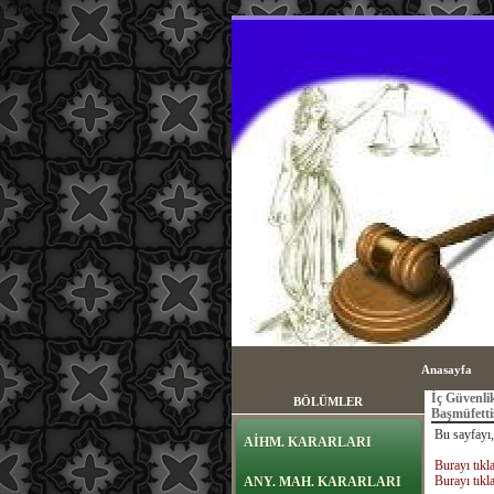
sayfa içeriği
Anasayfa
İç Güvenli
BÖLÜMLER
Başmüfetti
Bu sayfayı,
AİHM. KARARLARI
Burayı tıkla
Burayı tıkla
ANY. MAH. KARARLARI