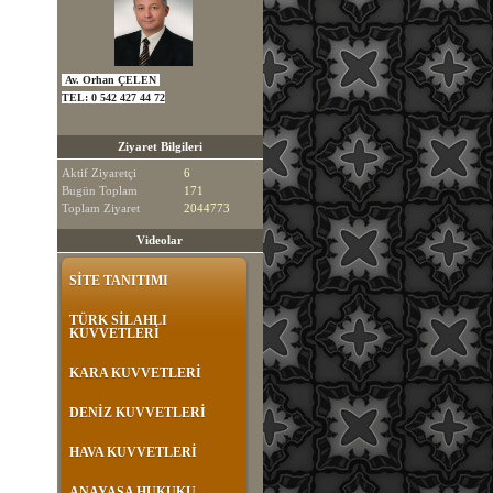
Av. Orhan ÇELEN
TEL:
0 542 427 44 72
Ziyaret Bilgileri
Aktif Ziyaretçi
6
Bugün Toplam
171
Toplam Ziyaret
2044773
Videolar
SİTE TANITIMI
TÜRK SİLAHLI
KUVVETLERİ
KARA KUVVETLERİ
DENİZ KUVVETLERİ
HAVA KUVVETLERİ
ANAYASA HUKUKU