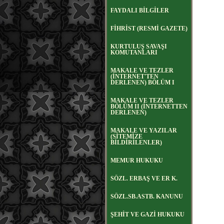
FAYDALI BİLGİLER
FİHRİST (RESMİ GAZETE)
KURTULUŞ SAVAŞI
KOMUTANLARI
MAKALE VE TEZLER
(İNTERNET'TEN
DERLENEN) BÖLÜM I
MAKALE VE TEZLER
BÖLÜM II (İNTERNETTEN
DERLENEN)
MAKALE VE YAZILAR
(SİTEMİZE
BİLDİRİLENLER)
MEMUR HUKUKU
SÖZL. ERBAŞ VE ER K.
SÖZL.SB.ASTB. KANUNU
ŞEHİT VE GAZİ HUKUKU