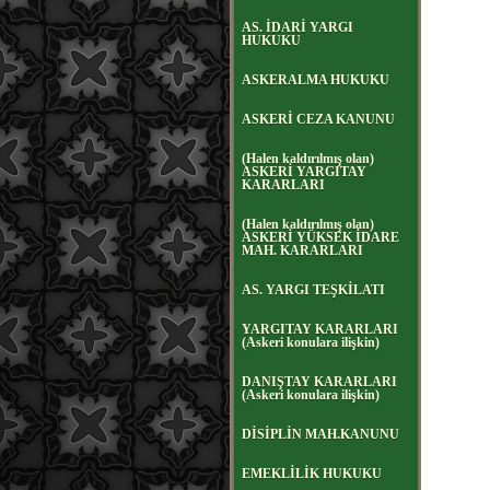
AS. İDARİ YARGI
HUKUKU
ASKERALMA HUKUKU
ASKERİ CEZA KANUNU
(Halen kaldırılmış olan)
ASKERİ YARGITAY
KARARLARI
(Halen kaldırılmış olan)
ASKERİ YÜKSEK İDARE
MAH. KARARLARI
AS. YARGI TEŞKİLATI
YARGITAY KARARLARI
(Askeri konulara ilişkin)
DANIŞTAY KARARLARI
(Askeri konulara ilişkin)
DİSİPLİN MAH.KANUNU
EMEKLİLİK HUKUKU