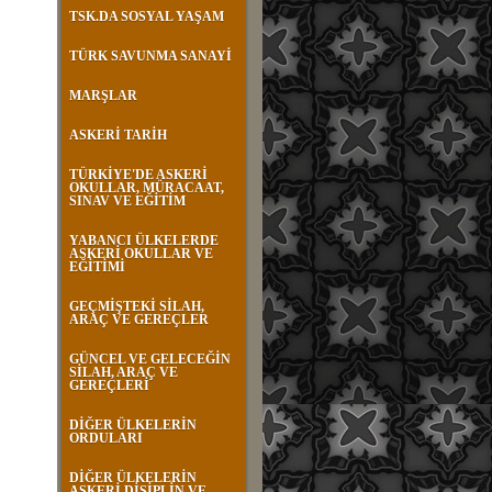
TSK.DA SOSYAL YAŞAM
TÜRK SAVUNMA SANAYİ
MARŞLAR
ASKERİ TARİH
TÜRKİYE'DE ASKERİ
OKULLAR, MÜRACAAT,
SINAV VE EĞİTİM
YABANCI ÜLKELERDE
ASKERİ OKULLAR VE
EĞİTİMİ
GEÇMİŞTEKİ SİLAH,
ARAÇ VE GEREÇLER
GÜNCEL VE GELECEĞİN
SİLAH, ARAÇ VE
GEREÇLERİ
DİĞER ÜLKELERİN
ORDULARI
DİĞER ÜLKELERİN
ASKERİ DİSİPLİN VE