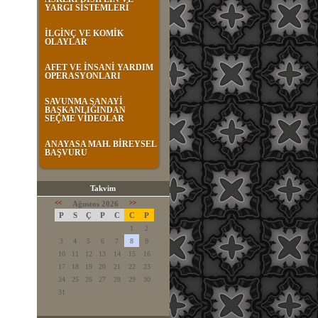
YARGI SİSTEMLERİ
İLGİNÇ VE KOMİK
OLAYLAR
AFET VE İNSANİ YARDIM
OPERASYONLARI
SAVUNMA SANAYİ
BAŞKANLIĞINDAN
SEÇME VİDEOLAR
ANAYASA MAH. BİREYSEL
BAŞVURU
Takvim
<<
Ağustos 2026
>>
P
S
Ç
P
C
C
P
1
2
3
4
5
6
7
8
9
10
11
12
13
14
15
16
17
18
19
20
21
22
23
24
25
26
27
28
29
30
31