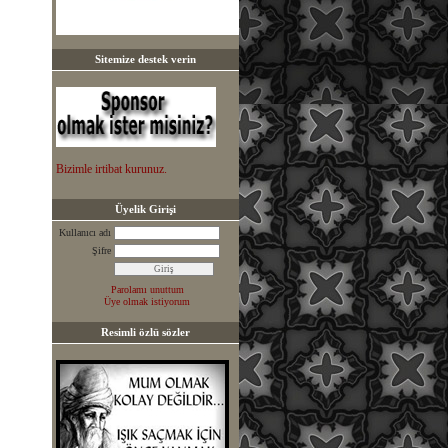
Sitemize destek verin
Bizimle irtibat kurunuz.
Üyelik Girişi
Kullanıcı adı
Şifre
Parolamı unuttum
Üye olmak istiyorum
Resimli özlü sözler