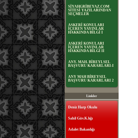
SİYAHGRİBEYAZ.COM
SİTESİ YAZILARINDAN
SEÇMELER
ASKERİ KONULARI
İÇEREN YAYINLAR
HAKKINDA BİLGİ I
ASKERİ KONULARI
İÇEREN YAYINLAR
HAKKINDA BİLGİ II
ANY. MAH. BİREYLSEL
BAŞVURU KARARLARI-I
ANY MAH BİREYSEL
BAŞVURU KARARLARI 2
Linkler
Deniz Harp Okulu
Sahil Güv.K.lığı
Adalet Bakanlığı