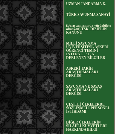
UZMAN JANDARMA K.
TÜRK SAVUNMA SANAYİ
(Barış zamanında yürürlükte
olmayan) TSK. DİSİPLİN
KANUNU
MİLLİ SAVUNMA
ÜNİVERSİTESİ- ASKERİ
ÖĞRENCİ TEMİNİ -
İNTERNET 'TEN
DERLENEN BİLGİLER
ASKERİ TARİH
ARAŞTIRMALARI
DERGİSİ
SAVUNMA VE SAVAŞ
ARAŞTIRMALARI
DERGİSİ
ÇEŞİTLİ ÜLKELERDE
SÖZLEŞMELİ PERSONEL
İSTİHDAMI
DİĞER ÜLKELERİN
SİLAHLI KUVVETLERİ
HAKKINDA BİLGİ