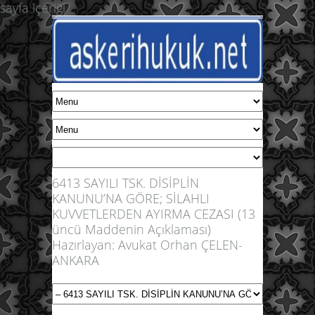
sayfa içeriği
6413 SAYILI TSK. DİSİPLİN
KANUNU’NA GÖRE; SİLAHLI
KUVVETLERDEN AYIRMA CEZASI (13
üncü Maddenin Açıklaması)
Hazırlayan: Avukat Orhan ÇELEN-
ANKARA