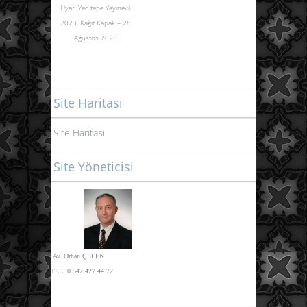
Uyar, Yeditepe Yayınevi,
2023,
Kağıt Kapak – 28
Ağustos 2023
Site Haritası
Site Haritası
Site Yöneticisi
Av. Orhan ÇELEN
TEL:
0 542 427 44 72