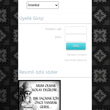
Üyelik Girişi
Kullanıcı adı
Şifre
Parolamı unuttum
Üye olmak istiyorum
Resimli özlü sözler