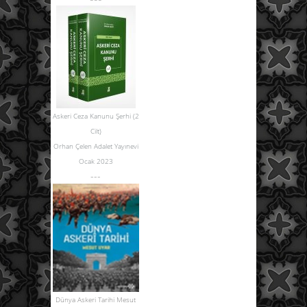
Askeri Ceza Kanunu Şerhi (2
Cilt)
Orhan Çelen Adalet Yayınevi
Ocak 2023
---
Dünya Askeri Tarihi Mesut