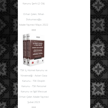
Kanunu Şerhi (2 Cilt)
Orhan Çelen
,
Nihan
Dokumacıoğlu
Adalet Yayınevi Mayıs 2022
888
TSK İç Hizmet Kanunu ve
Yönetmeliği - Askeri Ceza
Kanunu - TSK Disiplin
Kanunu - TSK Personel
Kanunu ve İlgili Mevzuat
Orhan Çelen Adalet Yayınevi
Şubat 2023
888