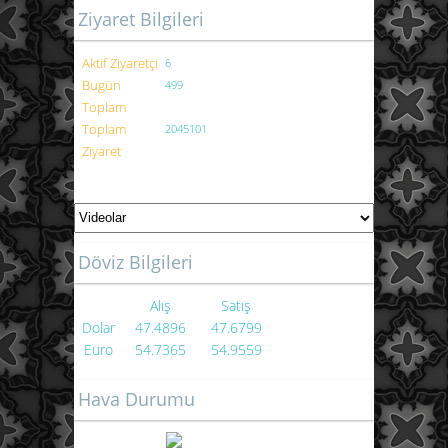
Ziyaret Bilgileri
Aktif Ziyaretçi
6
Bugün
499
Toplam
Toplam
2045101
Ziyaret
Döviz Bilgileri
Alış
Satış
Dolar
47.4896
47.6799
Euro
54.7365
54.9559
Hava Durumu