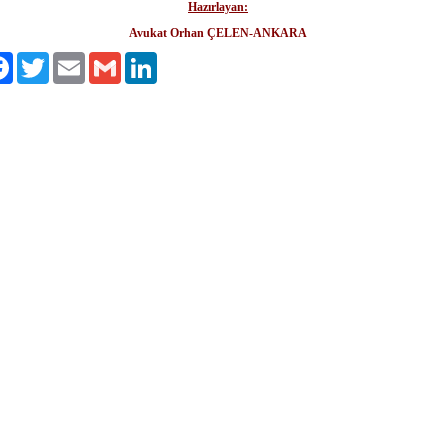
Hazırlayan:
Avukat Orhan ÇELEN-ANKARA
aş
Facebook
Twitter
Email
Gmail
LinkedIn