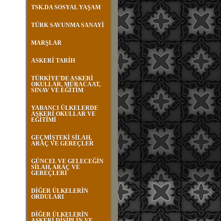
TSK.DA SOSYAL YAŞAM
TÜRK SAVUNMA SANAYİ
MARŞLAR
ASKERİ TARİH
TÜRKİYE'DE ASKERİ
OKULLAR, MÜRACAAT,
SINAV VE EĞİTİM
YABANCI ÜLKELERDE
ASKERİ OKULLAR VE
EĞİTİMİ
GEÇMİŞTEKİ SİLAH,
ARAÇ VE GEREÇLER
GÜNCEL VE GELECEĞİN
SİLAH, ARAÇ VE
GEREÇLERİ
DİĞER ÜLKELERİN
ORDULARI
DİĞER ÜLKELERİN
ASKERİ DİSİPLİN VE