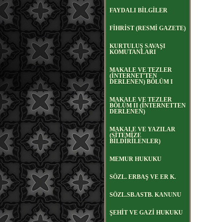
FAYDALI BİLGİLER
FİHRİST (RESMİ GAZETE)
KURTULUŞ SAVAŞI
KOMUTANLARI
MAKALE VE TEZLER
(İNTERNET'TEN
DERLENEN) BÖLÜM I
MAKALE VE TEZLER
BÖLÜM II (İNTERNETTEN
DERLENEN)
MAKALE VE YAZILAR
(SİTEMİZE
BİLDİRİLENLER)
MEMUR HUKUKU
SÖZL. ERBAŞ VE ER K.
SÖZL.SB.ASTB. KANUNU
ŞEHİT VE GAZİ HUKUKU