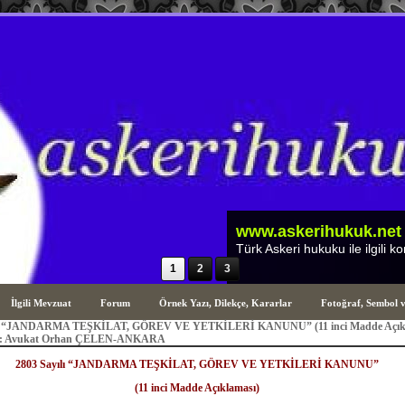
www.askerihukuk.net
Türk Askeri Hukuku ile ilgili hususla
1
2
3
İlgili Mevzuat
Forum
Örnek Yazı, Dilekçe, Kararlar
Fotoğraf, Sembol 
lı “JANDARMA TEŞKİLAT, GÖREV VE YETKİLERİ KANUNU” (11 inci Madde Açıkl
an: Avukat Orhan ÇELEN-ANKARA
2803 Sayılı “JANDARMA TEŞKİLAT, GÖREV VE YETKİLERİ KANUNU”
(11 inci Madde Açıklaması)