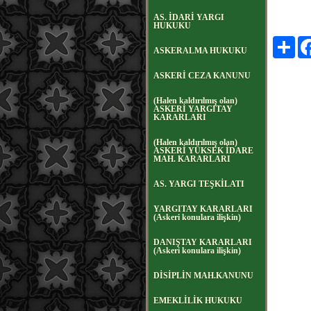
AS. İDARİ YARGI
HUKUKU
Payl
ASKERALMA HUKUKU
ASKERİ CEZA KANUNU
(Halen kaldırılmış olan)
ASKERİ YARGITAY
KARARLARI
(Halen kaldırılmış olan)
ASKERİ YÜKSEK İDARE
MAH. KARARLARI
AS. YARGI TEŞKİLATI
YARGITAY KARARLARI
(Askeri konulara ilişkin)
DANIŞTAY KARARLARI
(Askeri konulara ilişkin)
DİSİPLİN MAH.KANUNU
EMEKLİLİK HUKUKU