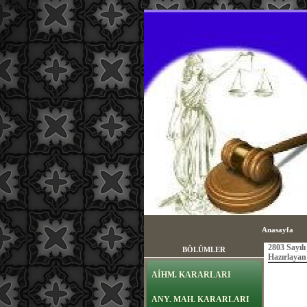
sayfa içeriği
Anasayfa
2803 Sayı
BÖLÜMLER
Hazırlay
AİHM. KARARLARI
ANY. MAH. KARARLARI