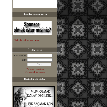
Sitemize destek verin
Bizimle irtibat kurunuz.
Üyelik Girişi
Kullanıcı adı
Şifre
Parolamı unuttum
Üye olmak istiyorum
Resimli özlü sözler