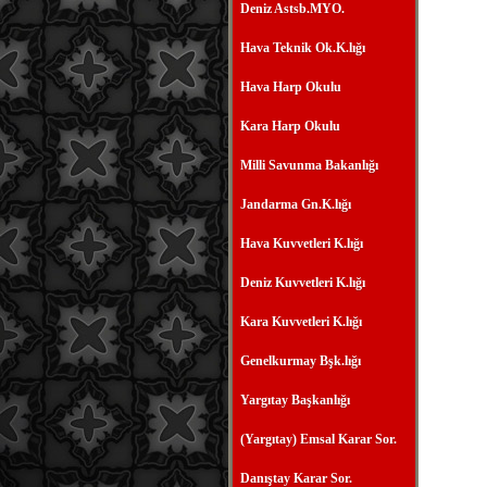
Deniz Astsb.MYO.
Hava Teknik Ok.K.lığı
Hava Harp Okulu
Kara Harp Okulu
Milli Savunma Bakanlığı
Jandarma Gn.K.lığı
Hava Kuvvetleri K.lığı
Deniz Kuvvetleri K.lığı
Kara Kuvvetleri K.lığı
Genelkurmay Bşk.lığı
Yargıtay Başkanlığı
(Yargıtay) Emsal Karar Sor.
Danıştay Karar Sor.