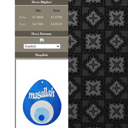
Döviz Bilgileri
Alış
Satış
Dolar
47.4896
47.6799
Euro
54.7365
54.9559
Hava Durumu
Maşallah