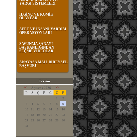
YARGI SİSTEMLERİ
İLGİNÇ VE KOMİK
OLAYLAR
AFET VE İNSANİ YARDIM
OPERASYONLARI
SAVUNMA SANAYİ
BAŞKANLIĞINDAN
SEÇME VİDEOLAR
ANAYASA MAH. BİREYSEL
BAŞVURU
Takvim
<<
Ağustos 2026
>>
P
S
Ç
P
C
C
P
1
2
3
4
5
6
7
8
9
10
11
12
13
14
15
16
17
18
19
20
21
22
23
24
25
26
27
28
29
30
31