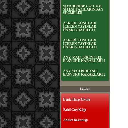
SİYAHGRİBEYAZ.COM
SİTESİ YAZILARINDAN
SEÇMELER
ASKERİ KONULARI
İÇEREN YAYINLAR
HAKKINDA BİLGİ I
ASKERİ KONULARI
İÇEREN YAYINLAR
HAKKINDA BİLGİ II
ANY. MAH. BİREYLSEL
BAŞVURU KARARLARI-I
ANY MAH BİREYSEL
BAŞVURU KARARLARI 2
Linkler
Deniz Harp Okulu
Sahil Güv.K.lığı
Adalet Bakanlığı