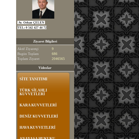
Av. Orhan ÇELEN
TEL:
0 542 427 44 72
Ziyaret Bilgileri
Aktif Ziyaretçi
9
Bugün Toplam
686
Toplam Ziyaret
2046565
Videolar
SİTE TANITIMI
TÜRK SİLAHLI
KUVVETLERİ
KARA KUVVETLERİ
DENİZ KUVVETLERİ
HAVA KUVVETLERİ
ANAYASA HUKUKU