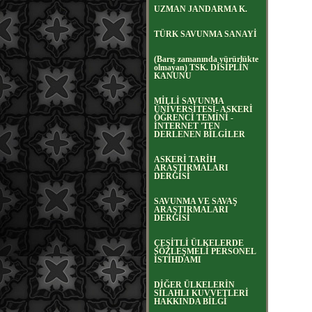
UZMAN JANDARMA K.
TÜRK SAVUNMA SANAYİ
(Barış zamanında yürürlükte
olmayan) TSK. DİSİPLİN
KANUNU
MİLLİ SAVUNMA
ÜNİVERSİTESİ- ASKERİ
ÖĞRENCİ TEMİNİ -
İNTERNET 'TEN
DERLENEN BİLGİLER
ASKERİ TARİH
ARAŞTIRMALARI
DERGİSİ
SAVUNMA VE SAVAŞ
ARAŞTIRMALARI
DERGİSİ
ÇEŞİTLİ ÜLKELERDE
SÖZLEŞMELİ PERSONEL
İSTİHDAMI
DİĞER ÜLKELERİN
SİLAHLI KUVVETLERİ
HAKKINDA BİLGİ