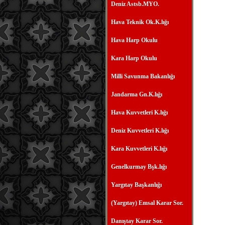
Deniz Astsb.MYO.
Hava Teknik Ok.K.lığı
Hava Harp Okulu
Kara Harp Okulu
Milli Savunma Bakanlığı
Jandarma Gn.K.lığı
Hava Kuvvetleri K.lığı
Deniz Kuvvetleri K.lığı
Kara Kuvvetleri K.lığı
Genelkurmay Bşk.lığı
Yargıtay Başkanlığı
(Yargıtay) Emsal Karar Sor.
Danıştay Karar Sor.