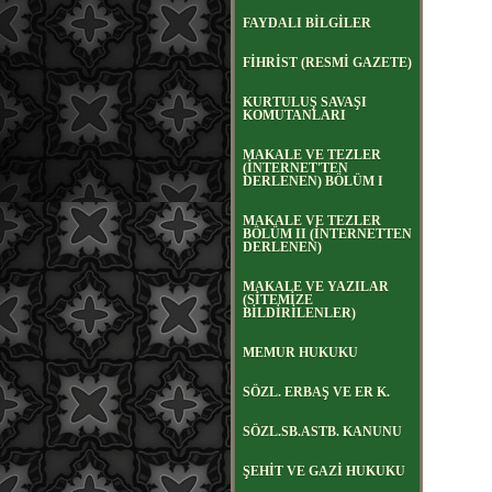
FAYDALI BİLGİLER
FİHRİST (RESMİ GAZETE)
KURTULUŞ SAVAŞI
KOMUTANLARI
MAKALE VE TEZLER
(İNTERNET'TEN
DERLENEN) BÖLÜM I
MAKALE VE TEZLER
BÖLÜM II (İNTERNETTEN
DERLENEN)
MAKALE VE YAZILAR
(SİTEMİZE
BİLDİRİLENLER)
MEMUR HUKUKU
SÖZL. ERBAŞ VE ER K.
SÖZL.SB.ASTB. KANUNU
ŞEHİT VE GAZİ HUKUKU