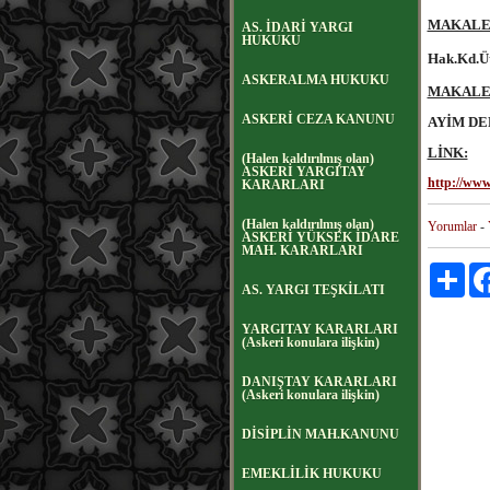
MAKALEN
AS. İDARİ YARGI
HUKUKU
Hak.Kd.Ü
ASKERALMA HUKUKU
MAKALEN
ASKERİ CEZA KANUNU
AYİM DER
LİNK:
(Halen kaldırılmış olan)
ASKERİ YARGITAY
http://ww
KARARLARI
(Halen kaldırılmış olan)
Yorumlar
-
ASKERİ YÜKSEK İDARE
MAH. KARARLARI
Payl
AS. YARGI TEŞKİLATI
YARGITAY KARARLARI
(Askeri konulara ilişkin)
DANIŞTAY KARARLARI
(Askeri konulara ilişkin)
DİSİPLİN MAH.KANUNU
EMEKLİLİK HUKUKU