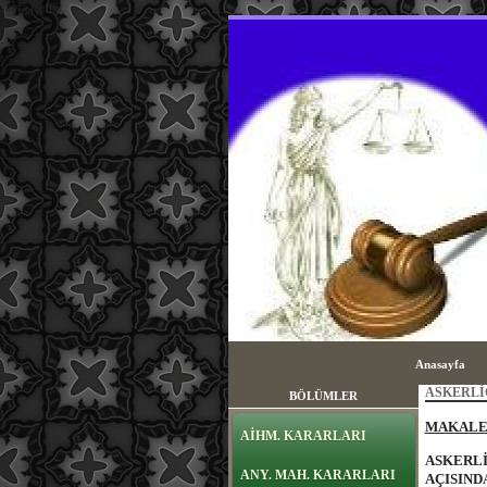
sayfa içeriği
Anasayfa
ASKERLİ
BÖLÜMLER
MAKALEN
AİHM. KARARLARI
ASKERLİ
ANY. MAH. KARARLARI
AÇISIND