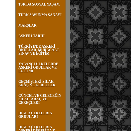
TSK.DA SOSYAL YAŞAM
TÜRK SAVUNMA SANAYİ
MARŞLAR
ASKERİ TARİH
TÜRKİYE'DE ASKERİ
OKULLAR, MÜRACAAT,
SINAV VE EĞİTİM
YABANCI ÜLKELERDE
ASKERİ OKULLAR VE
EĞİTİMİ
GEÇMİŞTEKİ SİLAH,
ARAÇ VE GEREÇLER
GÜNCEL VE GELECEĞİN
SİLAH, ARAÇ VE
GEREÇLERİ
DİĞER ÜLKELERİN
ORDULARI
DİĞER ÜLKELERİN
ASKERİ DİSİPLİN VE