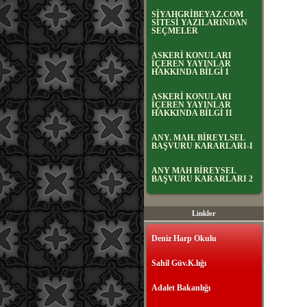
SİYAHGRİBEYAZ.COM
SİTESİ YAZILARINDAN
SEÇMELER
ASKERİ KONULARI
İÇEREN YAYINLAR
HAKKINDA BİLGİ I
ASKERİ KONULARI
İÇEREN YAYINLAR
HAKKINDA BİLGİ II
ANY. MAH. BİREYLSEL
BAŞVURU KARARLARI-I
ANY MAH BİREYSEL
BAŞVURU KARARLARI 2
Linkler
Deniz Harp Okulu
Sahil Güv.K.lığı
Adalet Bakanlığı