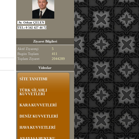
Av. Orhan ÇELEN
TEL:
0 542 427 44 72
Ziyaret Bilgileri
Aktif Ziyaretçi
5
Bugün Toplam
411
Toplam Ziyaret
2044289
Videolar
SİTE TANITIMI
TÜRK SİLAHLI
KUVVETLERİ
KARA KUVVETLERİ
DENİZ KUVVETLERİ
HAVA KUVVETLERİ
ANAYASA HUKUKU