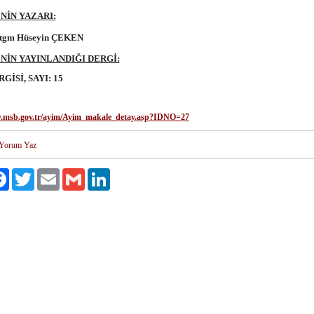
İN YAZARI:
tgm Hüseyin ÇEKEN
İN YAYINLANDIĞI DERGİ:
GİSİ, SAYI: 15
w.msb.gov.tr/ayim/Ayim_makale_detay.asp?IDNO=27
Yorum Yaz
aş
Facebook
Twitter
Email
Gmail
LinkedIn