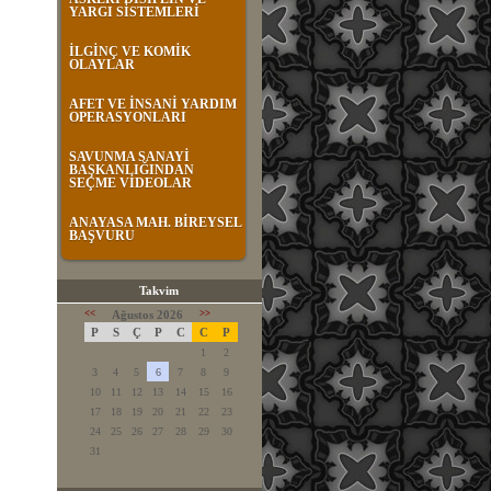
YARGI SİSTEMLERİ
İLGİNÇ VE KOMİK
OLAYLAR
AFET VE İNSANİ YARDIM
OPERASYONLARI
SAVUNMA SANAYİ
BAŞKANLIĞINDAN
SEÇME VİDEOLAR
ANAYASA MAH. BİREYSEL
BAŞVURU
Takvim
<<
Ağustos 2026
>>
P
S
Ç
P
C
C
P
1
2
3
4
5
6
7
8
9
10
11
12
13
14
15
16
17
18
19
20
21
22
23
24
25
26
27
28
29
30
31