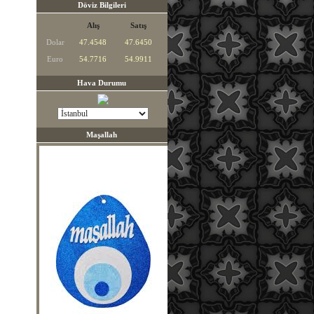
Döviz Bilgileri
Alış
Satış
Dolar
47.4548
47.6450
Euro
54.7716
54.9911
Hava Durumu
Maşallah