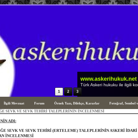
www.askerihukuk.net
Türk Askeri Hukuku ile ilgili hususla
1
2
3
İlgili Mevzuat
Forum
Örnek Yazı, Dilekçe, Kararlar
Fotoğraf, Sembol 
ĞE SEVK VE SEVK TEHİRİ TALEPLERİNİN İNCELENMESİ
İN ADI:
ĞE SEVK VE SEVK TEHİRİ (ERTELEME) TALEPLERİNİN ASKERİ İDARİ
AN İNCELENMESİ