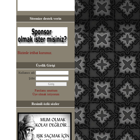
Sitemize destek verin
Bizimle irtibat kurunuz.
Üyelik Girişi
Kullanıcı adı
Şifre
Parolamı unuttum
Üye olmak istiyorum
Resimli özlü sözler