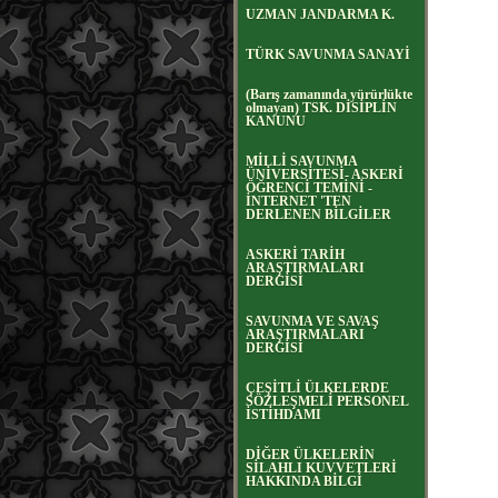
UZMAN JANDARMA K.
TÜRK SAVUNMA SANAYİ
(Barış zamanında yürürlükte
olmayan) TSK. DİSİPLİN
KANUNU
MİLLİ SAVUNMA
ÜNİVERSİTESİ- ASKERİ
ÖĞRENCİ TEMİNİ -
İNTERNET 'TEN
DERLENEN BİLGİLER
ASKERİ TARİH
ARAŞTIRMALARI
DERGİSİ
SAVUNMA VE SAVAŞ
ARAŞTIRMALARI
DERGİSİ
ÇEŞİTLİ ÜLKELERDE
SÖZLEŞMELİ PERSONEL
İSTİHDAMI
DİĞER ÜLKELERİN
SİLAHLI KUVVETLERİ
HAKKINDA BİLGİ