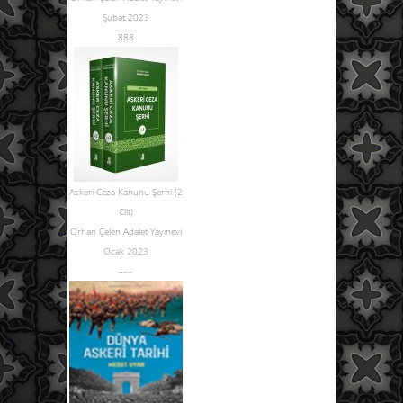
Şubat 2023
888
Askeri Ceza Kanunu Şerhi (2
Cilt)
Orhan Çelen Adalet Yayınevi
Ocak 2023
---