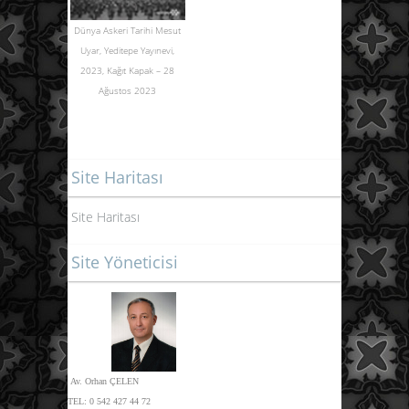
Dünya Askeri Tarihi Mesut
Uyar, Yeditepe Yayınevi,
2023,
Kağıt Kapak – 28
Ağustos 2023
Site Haritası
Site Haritası
Site Yöneticisi
Av. Orhan ÇELEN
TEL:
0 542 427 44 72