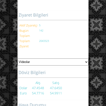
Ziyaret Bilgileri
Aktif Ziyaretçi
5
Bugün
142
Toplam
Toplam
2043323
Ziyaret
Döviz Bilgileri
Alış
Satış
Dolar
47.4548
47.6450
Euro
54.7716
54.9911
Hava Durumu