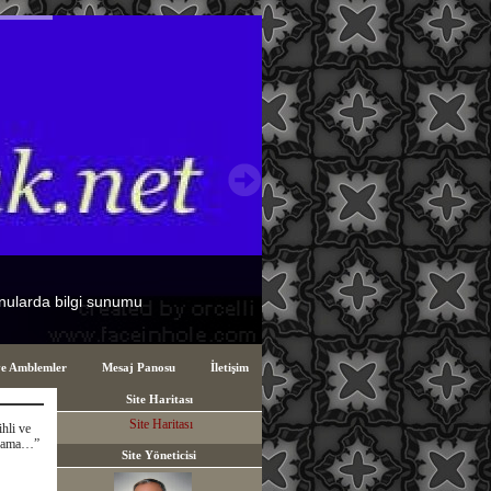
ve Amblemler
Mesaj Panosu
İletişim
Site Haritası
Site Haritası
hli ve
kınama…”
Site Yöneticisi