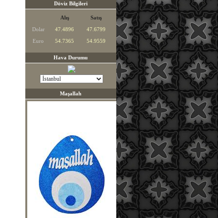
Döviz Bilgileri
Alış
Satış
Dolar
47.4896
47.6799
Euro
54.7365
54.9559
Hava Durumu
Maşallah