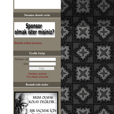
Sitemize destek verin
Bizimle irtibat kurunuz.
Üyelik Girişi
Kullanıcı adı
Şifre
Parolamı unuttum
Üye olmak istiyorum
Resimli özlü sözler