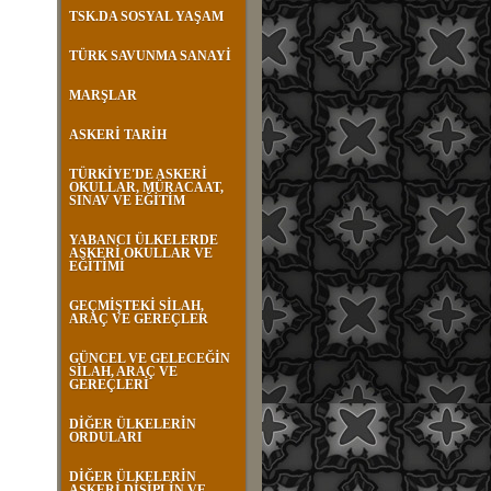
TSK.DA SOSYAL YAŞAM
TÜRK SAVUNMA SANAYİ
MARŞLAR
ASKERİ TARİH
TÜRKİYE'DE ASKERİ
OKULLAR, MÜRACAAT,
SINAV VE EĞİTİM
YABANCI ÜLKELERDE
ASKERİ OKULLAR VE
EĞİTİMİ
GEÇMİŞTEKİ SİLAH,
ARAÇ VE GEREÇLER
GÜNCEL VE GELECEĞİN
SİLAH, ARAÇ VE
GEREÇLERİ
DİĞER ÜLKELERİN
ORDULARI
DİĞER ÜLKELERİN
ASKERİ DİSİPLİN VE