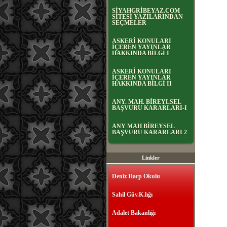
SİYAHGRİBEYAZ.COM
SİTESİ YAZILARINDAN
SEÇMELER
ASKERİ KONULARI
İÇEREN YAYINLAR
HAKKINDA BİLGİ I
ASKERİ KONULARI
İÇEREN YAYINLAR
HAKKINDA BİLGİ II
ANY. MAH. BİREYLSEL
BAŞVURU KARARLARI-I
ANY MAH BİREYSEL
BAŞVURU KARARLARI 2
Linkler
Deniz Harp Okulu
Sahil Güv.K.lığı
Adalet Bakanlığı