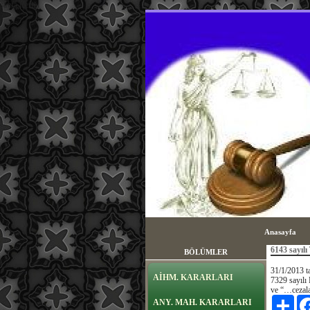
sayfa içeriği
Anasayfa
6143 sayılı
BÖLÜMLER
31/1/2013 ta
AİHM. KARARLARI
7329 sayılı
ve “…cezalar
Payl
ANY. MAH. KARARLARI