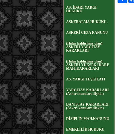
AS. İDARİ YARGI
HUKUKU
ASKERALMA HUKUKU
ASKERİ CEZA KANUNU
(Halen kaldırılmış olan)
ASKERİ YARGITAY
KARARLARI
(Halen kaldırılmış olan)
ASKERİ YÜKSEK İDARE
MAH. KARARLARI
AS. YARGI TEŞKİLATI
YARGITAY KARARLARI
(Askeri konulara ilişkin)
DANIŞTAY KARARLARI
(Askeri konulara ilişkin)
DİSİPLİN MAH.KANUNU
EMEKLİLİK HUKUKU