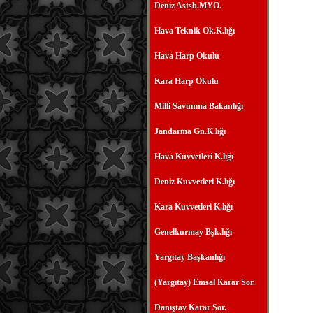
Deniz Astsb.MYO.
Hava Teknik Ok.K.lığı
Hava Harp Okulu
Kara Harp Okulu
Milli Savunma Bakanlığı
Jandarma Gn.K.lığı
Hava Kuvvetleri K.lığı
Deniz Kuvvetleri K.lığı
Kara Kuvvetleri K.lığı
Genelkurmay Bşk.lığı
Yargıtay Başkanlığı
(Yargıtay) Emsal Karar Sor.
Danıştay Karar Sor.