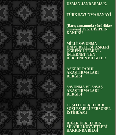
UZMAN JANDARMA K.
TÜRK SAVUNMA SANAYİ
(Barış zamanında yürürlükte
olmayan) TSK. DİSİPLİN
KANUNU
MİLLİ SAVUNMA
ÜNİVERSİTESİ- ASKERİ
ÖĞRENCİ TEMİNİ -
İNTERNET 'TEN
DERLENEN BİLGİLER
ASKERİ TARİH
ARAŞTIRMALARI
DERGİSİ
SAVUNMA VE SAVAŞ
ARAŞTIRMALARI
DERGİSİ
ÇEŞİTLİ ÜLKELERDE
SÖZLEŞMELİ PERSONEL
İSTİHDAMI
DİĞER ÜLKELERİN
SİLAHLI KUVVETLERİ
HAKKINDA BİLGİ