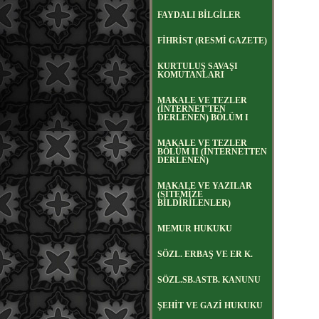
FAYDALI BİLGİLER
FİHRİST (RESMİ GAZETE)
KURTULUŞ SAVAŞI
KOMUTANLARI
MAKALE VE TEZLER
(İNTERNET'TEN
DERLENEN) BÖLÜM I
MAKALE VE TEZLER
BÖLÜM II (İNTERNETTEN
DERLENEN)
MAKALE VE YAZILAR
(SİTEMİZE
BİLDİRİLENLER)
MEMUR HUKUKU
SÖZL. ERBAŞ VE ER K.
SÖZL.SB.ASTB. KANUNU
ŞEHİT VE GAZİ HUKUKU