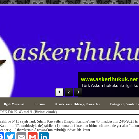
1
2
3
İlgili Mevzuat
Forum
Örnek Yazı, Dilekçe, Kararlar
Fotoğraf, Sembol 
 TSK.Dis.K. 43 md./1 (Birinci cümle)
rihli ve 6413 sayılı Türk Silahlı Kuvvetleri Disiplin Kanunu’nun 43. maddesinin 24/6/2021 tari
 Kanun’un 17. maddesiyle değiştirilen (1) numaralı fıkrasının birinci cümlesinde yer alan “…
ı hariç…” ibarelerinin Anayasa’nın aykrılığı iddiası hk. karar
aş
Facebook
Twitter
Email
Gmail
LinkedIn