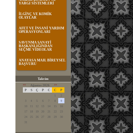
YARGI SİSTEMLERİ
İLGİNÇ VE KOMİK
OLAYLAR
AFET VE İNSANİ YARDIM
OPERASYONLARI
SAVUNMA SANAYİ
BAŞKANLIĞINDAN
SEÇME VİDEOLAR
ANAYASA MAH. BİREYSEL
BAŞVURU
Takvim
<<
Ağustos 2026
>>
P
S
Ç
P
C
C
P
1
2
3
4
5
6
7
8
9
10
11
12
13
14
15
16
17
18
19
20
21
22
23
24
25
26
27
28
29
30
31