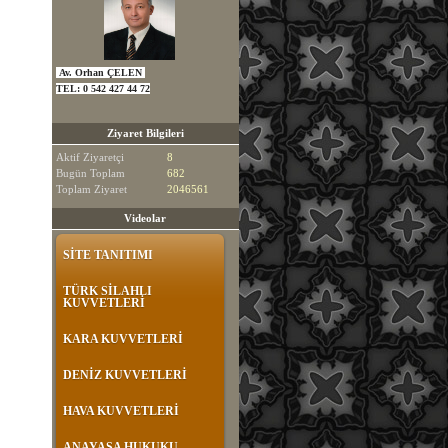
Av. Orhan ÇELEN
TEL:
0 542 427 44 72
Ziyaret Bilgileri
Aktif Ziyaretçi
8
Bugün Toplam
682
Toplam Ziyaret
2046561
Videolar
SİTE TANITIMI
TÜRK SİLAHLI
KUVVETLERİ
KARA KUVVETLERİ
DENİZ KUVVETLERİ
HAVA KUVVETLERİ
ANAYASA HUKUKU