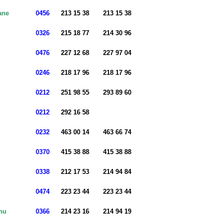
ane
0456
213 15 38
213 15 38
0326
215 18 77
214 30 96
0476
227 12 68
227 97 04
0246
218 17 96
218 17 96
0212
251 98 55
293 89 60
0212
292 16 58
0232
463 00 14
463 66 74
0370
415 38 88
415 38 88
0338
212 17 53
214 94 84
0474
223 23 44
223 23 44
nu
0366
214 23 16
214 94 19