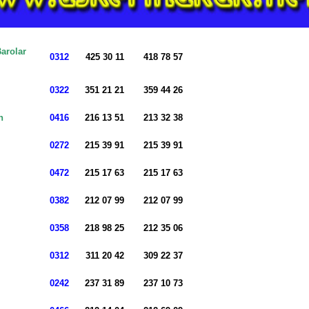
arolar
0312
425 30 11
418 78 57
0322
351 21 21
359 44 26
n
0416
216 13 51
213 32 38
0272
215 39 91
215 39 91
0472
215 17 63
215 17 63
0382
212 07 99
212 07 99
0358
218 98 25
212 35 06
0312
311 20 42
309 22 37
0242
237 31 89
237 10 73