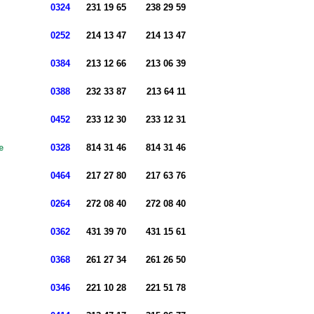
0324
231 19 65
238 29 59
0252
214 13 47
214 13 47
0384
213 12 66
213 06 39
0388
232 33 87
213 64 11
0452
233 12 30
233 12 31
e
0328
814 31 46
814 31 46
0464
217 27 80
217 63 76
0264
272 08 40
272 08 40
0362
431 39 70
431 15 61
0368
261 27 34
261 26 50
0346
221 10 28
221 51 78