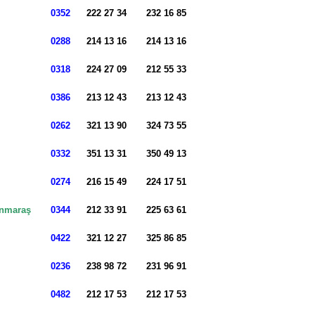
0352
222 27 34
232 16 85
0288
214 13 16
214 13 16
e
0318
224 27 09
212 55 33
0386
213 12 43
213 12 43
0262
321 13 90
324 73 55
0332
351 13 31
350 49 13
0274
216 15 49
224 17 51
nmaraş
0344
212 33 91
225 63 61
0422
321 12 27
325 86 85
0236
238 98 72
231 96 91
0482
212 17 53
212 17 53