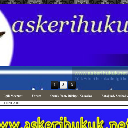
www.askerihukuk.net
Türk Askeri Hukuku ile ilgili hususla
1
2
3
İlgili Mevzuat
Forum
Örnek Yazı, Dilekçe, Kararlar
Fotoğraf, Sembol 
LEFONLARI