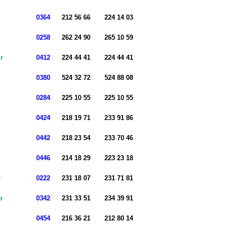
0364
212 56 66
224 14 03
0258
262 24 90
265 10 59
r
0412
224 44 41
224 44 41
0380
524 32 72
524 88 08
0284
225 10 55
225 10 55
0424
218 19 71
233 91 86
0442
218 23 54
233 70 46
0446
214 18 29
223 23 18
r
0222
231 18 07
231 71 81
p
0342
231 33 51
234 39 91
0454
216 36 21
212 80 14