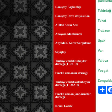
Şanlıurfa
Danıştay Başkanlığı
Tekirdağ
Danıştay Dava dosyası sor.
Tokat
AİHM Karar Sor.
Trabzon
Anayasa Mahkemesi
Uşak
Any.Mah. Karar Sorgulama
Van
Sayıştay
Yalova
Türkiye emekli subaylar
derneği (TESUD)
Yozgat
Emekli uzmanlar derneği
Zonguld
Türkiye emekli astsubaylar
derneği (TEMAD)
Payl
Emekli uzman jandarmalar
derneği
Resmi Gazete