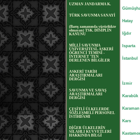
UZMAN JANDARMA K.
Gümüşh
TÜRK SAVUNMA SANAYİ
Hatay
(Barış zamanında yürürlükte
olmayan) TSK. DİSİPLİN
Iğdır
KANUNU
MİLLİ SAVUNMA
Isparta
ÜNİVERSİTESİ- ASKERİ
ÖĞRENCİ TEMİNİ -
İNTERNET 'TEN
İstanbul
DERLENEN BİLGİLER
ASKERİ TARİH
ARAŞTIRMALARI
DERGİSİ
İzmir
SAVUNMA VE SAVAŞ
ARAŞTIRMALARI
Karabük
DERGİSİ
Karaman
ÇEŞİTLİ ÜLKELERDE
SÖZLEŞMELİ PERSONEL
İSTİHDAMI
Kars
DİĞER ÜLKELERİN
SİLAHLI KUVVETLERİ
Kastamo
HAKKINDA BİLGİ