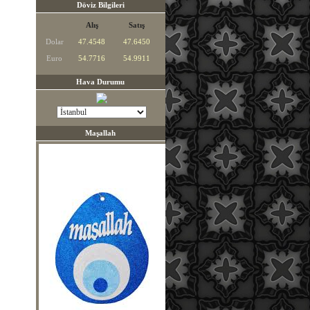
Döviz Bilgileri
Alış
Satış
Dolar
47.4548
47.6450
Euro
54.7716
54.9911
Hava Durumu
Maşallah