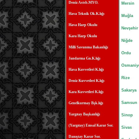
Deniz Astsb.MYO.
Mersin
Hava Teknik Ok.K.lığı
Muğla
Hava Harp Okulu
Nevşehir
Kara Harp Okulu
Niğde
Milli Savunma Bakanlığı
Ordu
Jandarma Gn.K.lığı
Osmaniy
Hava Kuvvetleri K.lığı
Rize
Deniz Kuvvetleri K.lığı
Sakarya
Kara Kuvvetleri K.lığı
Samsun
Genelkurmay Bşk.lığı
Yargıtay Başkanlığı
Sinop
(Yargıtay) Emsal Karar Sor.
Sivas
Danıştay Karar Sor.