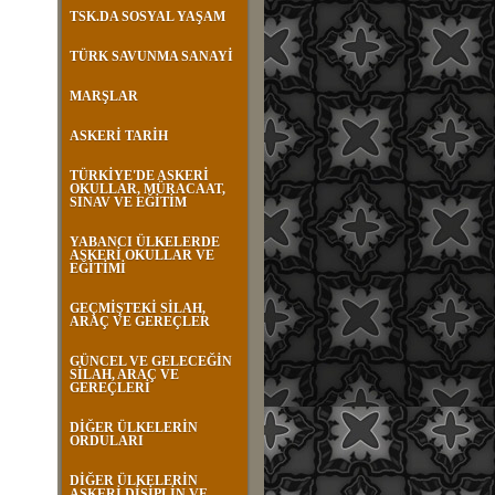
TSK.DA SOSYAL YAŞAM
TÜRK SAVUNMA SANAYİ
MARŞLAR
ASKERİ TARİH
TÜRKİYE'DE ASKERİ
OKULLAR, MÜRACAAT,
SINAV VE EĞİTİM
YABANCI ÜLKELERDE
ASKERİ OKULLAR VE
EĞİTİMİ
GEÇMİŞTEKİ SİLAH,
ARAÇ VE GEREÇLER
GÜNCEL VE GELECEĞİN
SİLAH, ARAÇ VE
GEREÇLERİ
DİĞER ÜLKELERİN
ORDULARI
DİĞER ÜLKELERİN
ASKERİ DİSİPLİN VE