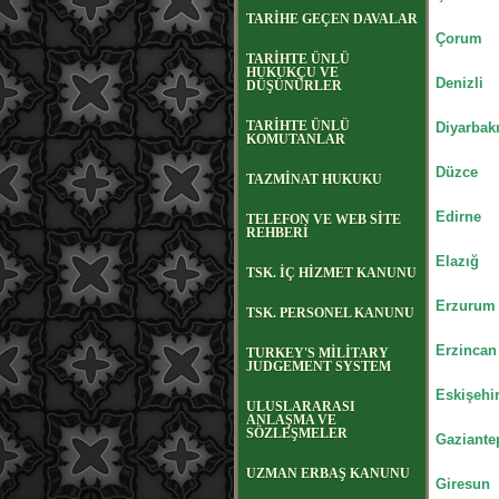
TARİHE GEÇEN DAVALAR
Çorum
TARİHTE ÜNLÜ
HUKUKÇU VE
Denizli
DÜŞÜNÜRLER
TARİHTE ÜNLÜ
Diyarbakı
KOMUTANLAR
Düzce
TAZMİNAT HUKUKU
Edirne
TELEFON VE WEB SİTE
REHBERİ
Elazığ
TSK. İÇ HİZMET KANUNU
Erzurum
TSK. PERSONEL KANUNU
Erzincan
TURKEY'S MİLİTARY
JUDGEMENT SYSTEM
Eskişehi
ULUSLARARASI
ANLAŞMA VE
SÖZLEŞMELER
Gaziante
UZMAN ERBAŞ KANUNU
Giresun