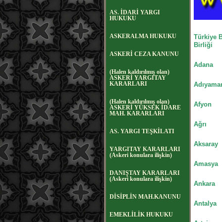
AS. İDARİ YARGI
HUKUKU
ASKERALMA HUKUKU
Türkiye B
Birliği
ASKERİ CEZA KANUNU
Adana
(Halen kaldırılmış olan)
ASKERİ YARGITAY
KARARLARI
Adıyama
(Halen kaldırılmış olan)
Afyon
ASKERİ YÜKSEK İDARE
MAH. KARARLARI
Ağrı
AS. YARGI TEŞKİLATI
Aksaray
YARGITAY KARARLARI
(Askeri konulara ilişkin)
Amasya
DANIŞTAY KARARLARI
(Askeri konulara ilişkin)
Ankara
DİSİPLİN MAH.KANUNU
Antalya
EMEKLİLİK HUKUKU