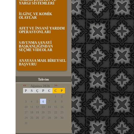
YARGI SİSTEMLERİ
İLGİNÇ VE KOMİK
OLAYLAR
AFET VE İNSANİ YARDIM
OPERASYONLARI
SAVUNMA SANAYİ
BAŞKANLIĞINDAN
SEÇME VİDEOLAR
ANAYASA MAH. BİREYSEL
BAŞVURU
Takvim
<<
Ağustos 2026
>>
P
S
Ç
P
C
C
P
1
2
3
4
5
6
7
8
9
10
11
12
13
14
15
16
17
18
19
20
21
22
23
24
25
26
27
28
29
30
31