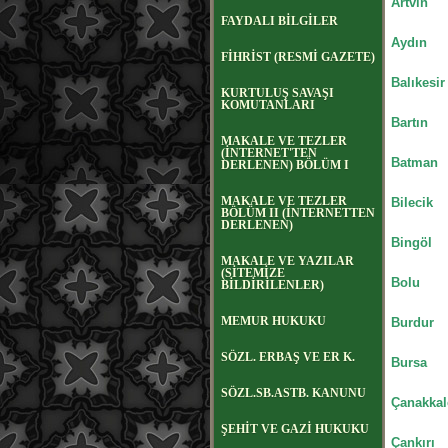
Artvin
FAYDALI BİLGİLER
Aydın
FİHRİST (RESMİ GAZETE)
Balıkesir
KURTULUŞ SAVAŞI
KOMUTANLARI
Bartın
MAKALE VE TEZLER
(İNTERNET'TEN
Batman
DERLENEN) BÖLÜM I
MAKALE VE TEZLER
Bilecik
BÖLÜM II (İNTERNETTEN
DERLENEN)
Bingöl
MAKALE VE YAZILAR
(SİTEMİZE
Bolu
BİLDİRİLENLER)
MEMUR HUKUKU
Burdur
SÖZL. ERBAŞ VE ER K.
Bursa
SÖZL.SB.ASTB. KANUNU
Çanakkal
ŞEHİT VE GAZİ HUKUKU
Çankırı