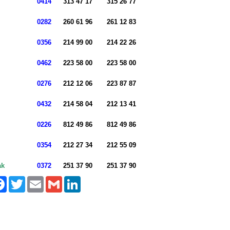
0414
313 47 17
315 26 77
0282
260 61 96
261 12 83
0356
214 99 00
214 22 26
0462
223 58 00
223 58 00
0276
212 12 06
223 87 87
0432
214 58 04
212 13 41
0226
812 49 86
812 49 86
0354
212 27 34
212 55 09
ak
0372
251 37 90
251 37 90
aş
Facebook
Twitter
Email
Gmail
LinkedIn