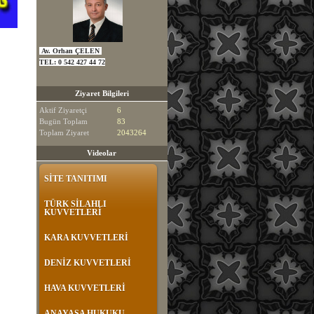
Av. Orhan ÇELEN
TEL:
0 542 427 44 72
Ziyaret Bilgileri
Aktif Ziyaretçi
6
Bugün Toplam
83
Toplam Ziyaret
2043264
Videolar
SİTE TANITIMI
TÜRK SİLAHLI
KUVVETLERİ
KARA KUVVETLERİ
DENİZ KUVVETLERİ
HAVA KUVVETLERİ
ANAYASA HUKUKU