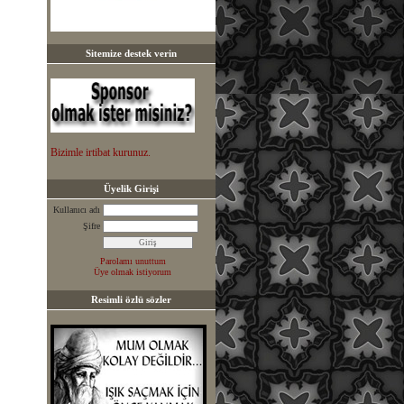
Sitemize destek verin
Bizimle irtibat kurunuz.
Üyelik Girişi
Kullanıcı adı
Şifre
Parolamı unuttum
Üye olmak istiyorum
Resimli özlü sözler