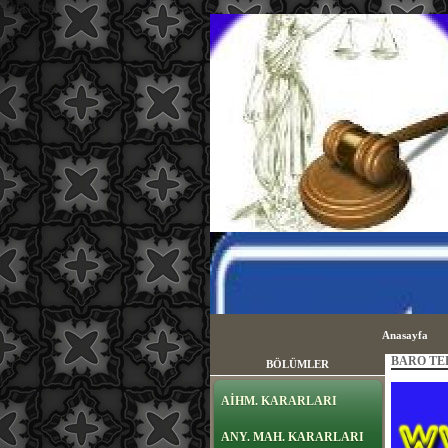
sayfa içeriği
Anasayfa
BARO TE
BÖLÜMLER
AİHM. KARARLARI
ANY. MAH. KARARLARI