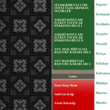
Kayseri
SİYAHGRİBEYAZ.COM
SİTESİ YAZILARINDAN
SEÇMELER
Kırklareli
ASKERİ KONULARI
İÇEREN YAYINLAR
Kırıkkal
HAKKINDA BİLGİ I
Kırşehir
ASKERİ KONULARI
İÇEREN YAYINLAR
HAKKINDA BİLGİ II
Kocaeli
ANY. MAH. BİREYLSEL
BAŞVURU KARARLARI-I
Konya
ANY MAH BİREYSEL
Kütahya
BAŞVURU KARARLARI 2
Kahrama
Linkler
Malatya
Deniz Harp Okulu
Manisa
Sahil Güv.K.lığı
Mardin
Adalet Bakanlığı