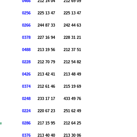
0466
212 14 04
212 69 09
0256
225 13 47
225 13 47
0266
244 87 33
242 44 63
0378
227 16 94
228 31 21
0488
213 19 56
212 37 51
0228
212 70 79
212 54 82
0426
213 42 41
213 48 49
0374
212 61 46
215 19 69
0248
233 17 17
433 49 76
0224
220 67 23
251 62 49
e
0286
217 15 95
212 64 25
0376
213 40 40
213 30 06