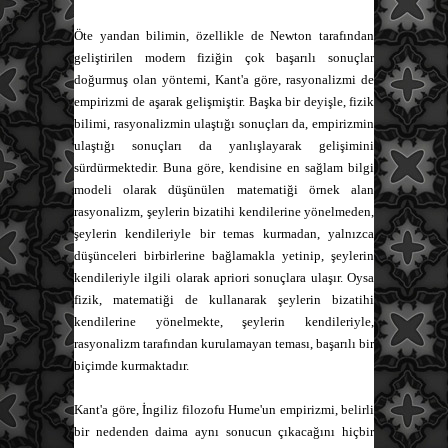
Öte yandan bilimin, özellikle de Newton tarafından
geliştirilen modern fiziğin çok başarılı sonuçlar
doğurmuş olan yöntemi, Kant'a göre, rasyonalizmi de
empirizmi de aşarak gelişmiştir. Başka bir deyişle, fizik
bilimi, rasyonalizmin ulaştığı sonuçları da, empirizmin
ulaştığı sonuçları da yanlışlayarak gelişimini
sürdürmektedir. Buna göre, kendisine en sağlam bilgi
modeli olarak düşünülen matematiği örnek alan
rasyonalizm, şeylerin bizatihi kendilerine yönelmeden,
şeylerin kendileriyle bir temas kurmadan, yalnızca
düşünceleri birbirlerine bağlamakla yetinip, şeylerin
kendileriyle ilgili olarak apriori sonuçlara ulaşır. Oysa
fizik, matematiği de kullanarak şeylerin bizatihi
kendilerine yönelmekte, şeylerin kendileriyle,
rasyonalizm tarafından kurulamayan teması, başarılı bir
biçimde kurmaktadır.
Kant'a göre, İngiliz filozofu Hume'un empirizmi, belirli
bir nedenden daima aynı sonucun çıkacağını hiçbir