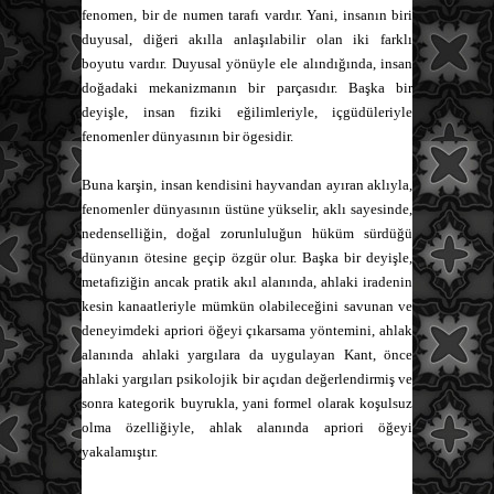
fenomen, bir de numen tarafı vardır. Yani, insanın biri
duyusal, diğeri akılla anlaşılabilir olan iki farklı
boyutu vardır. Duyusal yönüyle ele alındığında, insan
doğadaki mekanizmanın bir parçasıdır. Başka bir
deyişle, insan fiziki eğilimleriyle, içgüdüleriyle
fenomenler dünyasının bir ögesidir.
Buna karşin, insan kendisini hayvandan ayıran aklıyla,
fenomenler dünyasının üstüne yükselir, aklı sayesinde,
nedenselliğin, doğal zorunluluğun hüküm sürdüğü
dünyanın ötesine geçip özgür olur. Başka bir deyişle,
metafiziğin ancak pratik akıl alanında, ahlaki iradenin
kesin kanaatleriyle mümkün olabileceğini savunan ve
deneyimdeki apriori öğeyi çıkarsama yöntemini, ahlak
alanında ahlaki yargılara da uygulayan Kant, önce
ahlaki yargıları psikolojik bir açıdan değerlendirmiş ve
sonra kategorik buyrukla, yani formel olarak koşulsuz
olma özelliğiyle, ahlak alanında apriori öğeyi
yakalamıştır.