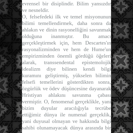
evrensel bir disiplindir. Bilim yansızdır
ve nesneldir.
O, felsefedeki ilk ve temel misyonunun
bilimi temellendirmek, daha sonra da
ahlakın ve dinin rasyonelliğini savunmak
olduğuna inanmıştır. Bu amacı
gerçekleştirmek için, hem Descartes'ın
rasyonalizminden ve hem de Hume'un
empirizminden önemli gördüğü öğeleri
alarak,
transsendental epistemolojik
idealizm
diye bilinen kendi bilgi
kuramını geliştirmiş, yükselen bilimin
felsefi temellerini gösterdikten sonra,
özgürlük ve ödev düşüncesine dayanarak
Hristiyan ahlakını savunma çabası
vermiştir. O,
fenomenal gerçeklikle
, yani
bizim duyular aracılığıyla tecrübe
ettiğimiz dünya ile
numenal gerçeklik
,
yani duyusal olmayan ve hakkında bilgi
sahibi olunamayacak dünya arasında bir