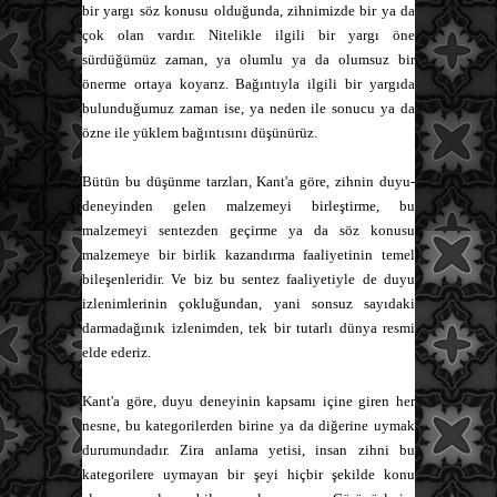
bir yargı söz konusu olduğunda, zihnimizde bir ya da
çok olan vardır. Nitelikle ilgili bir yargı öne
sürdüğümüz zaman, ya olumlu ya da olumsuz bir
önerme ortaya koyarız. Bağıntıyla ilgili bir yargıda
bulunduğumuz zaman ise, ya neden ile sonucu ya da
özne ile yüklem bağıntısını düşünürüz.
Bütün bu düşünme tarzları, Kant'a göre, zihnin duyu-
deneyinden gelen malzemeyi birleştirme, bu
malzemeyi sentezden geçirme ya da söz konusu
malzemeye bir birlik kazandırma faaliyetinin temel
bileşenleridir. Ve biz bu sentez faaliyetiyle de duyu
izlenimlerinin çokluğundan, yani sonsuz sayıdaki
darmadağınık izlenimden, tek bir tutarlı dünya resmi
elde ederiz.
Kant'a göre, duyu deneyinin kapsamı içine giren her
nesne, bu kategorilerden birine ya da diğerine uymak
durumundadır. Zira anlama yetisi, insan zihni bu
kategorilere uymayan bir şeyi hiçbir şekilde konu