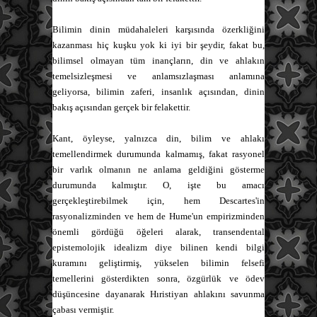
Bilimin dinin müdahaleleri karşısında özerkliğini
kazanması hiç kuşku yok ki iyi bir şeydir, fakat bu,
bilimsel olmayan tüm inançların, din ve ahlakın
temelsizleşmesi ve anlamsızlaşması anlamına
geliyorsa, bilimin zaferi, insanlık açısından, dinin
bakış açısından gerçek bir felakettir.
Kant, öyleyse, yalnızca din, bilim ve ahlakı
temellendirmek durumunda kalmamış, fakat rasyonel
bir varlık olmanın ne anlama geldiğini gösterme
durumunda kalmıştır. O, işte bu amacı
gerçekleştirebilmek için, hem Descartes'in
rasyonalizminden ve hem de Hume'un empirizminden
önemli gördüğü öğeleri alarak, transendental
epistemolojik idealizm diye bilinen kendi bilgi
kuramını geliştirmiş, yükselen bilimin felsefi
temellerini gösterdikten sonra, özgürlük ve ödev
düşüncesine dayanarak Hıristiyan ahlakını savunma
çabası vermiştir.