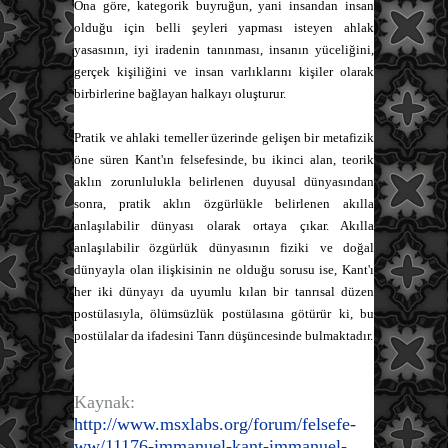
Ona göre, kategorik buyruğun, yani insandan insan
olduğu için belli şeyleri yapması isteyen ahlak
yasasının, iyi iradenin tanınması, insanın yüceliğini,
gerçek kişiliğini ve insan varlıklarını kişiler olarak
birbirlerine bağlayan halkayı oluşturur.
Pratik ve ahlaki temeller üzerinde gelişen bir metafizik
öne süren Kant'ın felsefesinde, bu ikinci alan, teorik
aklın zorunlulukla belirlenen duyusal dünyasından
sonra, pratik aklın özgürlükle belirlenen akılla
anlaşılabilir dünyası olarak ortaya çıkar. Akılla
anlaşılabilir özgürlük dünyasının fiziki ve doğal
dünyayla olan ilişkisinin ne olduğu sorusu ise, Kant'ı
her iki dünyayı da uyumlu kılan bir tanrısal düzen
postülasıyla, ölümsüzlük postülasına götürür ki, bu
postülalar da ifadesini Tanrı düşüncesinde bulmaktadır.
Kaynak:
http://www.msxlabs.org/forum/felsefe-
ww/11176-immanuel-kant-immanuel-