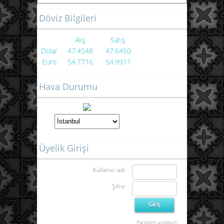
Döviz Bilgileri
Alış
Satış
Dolar
47.4548
47.6450
Euro
54.7716
54.9911
Hava Durumu
Üyelik Girişi
Kullanıcı adı
Şifre
Parolamı unuttum