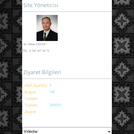
Site Yöneticisi
Av. Orhan ÇELEN
TEL:
0 542 427 44 72
Ziyaret Bilgileri
Aktif Ziyaretçi
3
Bugün
140
Toplam
Toplam
2043321
Ziyaret