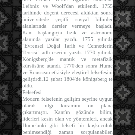
Leibniz ve Woolf'dan etkilendi. 1755
tarihinde doçent derecesi aldıktan sonra
üniversitede çeşitli sosyal bilimler
alanlarında dersler vermeye başladı.
Kant başlangıçta fizik ve astronomi
alanında yazılar yazdı. 1755 yılında
"
Evrensel Doğal Tarih ve Cennetlerin
Teorisi
" adlı eserini yazdı. 1770 yılında
Königsberg'de mantık ve metafizik
kürsüsüne atandı. 1770'den sonra Hume
ve Rousseau etkisiyle eleştirel felsefesini
geliştirdi.12 şubat 1804'de königsberg te
öldü.
Felsefesi
Modern felsefenin gelişim seyrine uygun
olarak bilgi kuramını ön plana
çıkartmıştır. Kant'ın gözünde bilim,
liderleri kesin olan ve yöntemleri, ancak
Hume'unki gibi felsefi bir kuşkuculuk
benimsendiği zaman sorgulanabilen