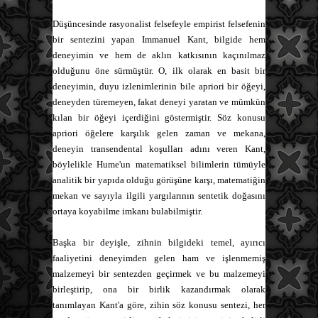
Düşüncesinde rasyonalist felsefeyle empirist felsefenin
bir sentezini yapan Immanuel Kant, bilgide hem
deneyimin ve hem de aklın katkısının kaçınılmaz
olduğunu öne sürmüştür. O, ilk olarak en basit bir
deneyimin, duyu izlenimlerinin bile apriori bir öğeyi,
deneyden türemeyen, fakat deneyi yaratan ve mümkün
kılan bir öğeyi içerdiğini göstermiştir. Söz konusu
apriori öğelere karşılık gelen zaman ve mekana,
deneyin transendental koşulları adını veren Kant,
böylelikle Hume'un matematiksel bilimlerin tümüyle
analitik bir yapıda olduğu görüşüne karşı, matematiğin
mekan ve sayıyla ilgili yargılarının sentetik doğasını
ortaya koyabilme imkanı bulabilmiştir.
Başka bir deyişle, zihnin bilgideki temel, ayırıcı
faaliyetini deneyimden gelen ham ve işlenmemiş
malzemeyi bir sentezden geçirmek ve bu malzemeyi
birleştirip, ona bir birlik kazandırmak olarak
tanımlayan Kant'a göre, zihin söz konusu sentezi, her