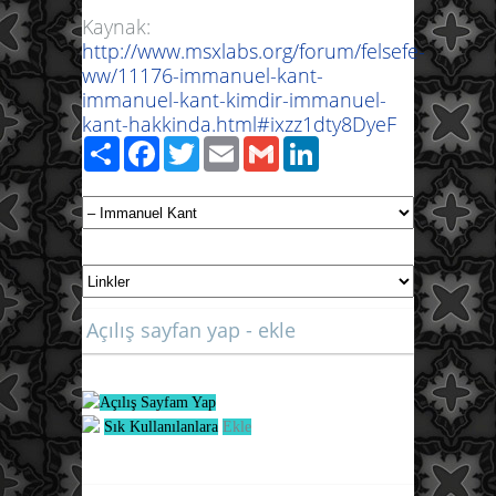
Kaynak:
http://www.msxlabs.org/forum/felsefe-
ww/11176-immanuel-kant-
immanuel-kant-kimdir-immanuel-
kant-hakkinda.html#ixzz1dty8DyeF
Paylaş
Facebook
Twitter
Email
Gmail
LinkedIn
Açılış sayfan yap - ekle
Açılış Sayfam Yap
Sık Kullanılanlara
Ekle