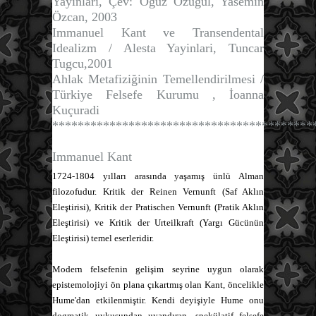
Yayınları, Çev: Oğuz Özügül, Yasemin
Özcan, 2003
Immanuel Kant ve Transendental
Idealizm
/ Alesta Yayinlari, Tuncar
Tugcu,2001
Ahlak Metafiziğinin Temellendirilmesi
/
Türkiye Felsefe Kurumu , İoanna
Kuçuradi
*****************************************
Immanuel Kant
1724-1804 yılları arasında yaşamış ünlü Alman
filozofudur. Kritik der Reinen Vernunft (Saf Aklın
Eleştirisi), Kritik der Pratischen Vernunft (Pratik Aklın
Eleştirisi) ve Kritik der Urteilkraft (Yargı Gücünün
Eleştirisi) temel eserleridir.
Modern felsefenin gelişim seyrine uygun olarak
epistemolojiyi ön plana çıkartmış olan Kant, öncelikle
Hume'dan etkilenmiştir. Kendi deyişiyle Hume onu
dogmatik uykusundan uyandıran, spekülatif felsefe