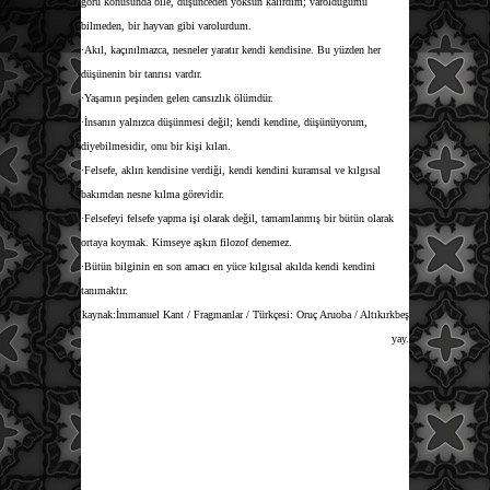
görü konusunda bile, düşünceden yoksun kalırdım; varolduğumu
bilmeden, bir hayvan gibi varolurdum.
·Akıl, kaçınılmazca, nesneler yaratır kendi kendisine. Bu yüzden her
düşünenin bir tanrısı vardır.
·Yaşamın peşinden gelen cansızlık ölümdür.
·İnsanın yalnızca düşünmesi değil; kendi kendine, düşünüyorum,
diyebilmesidir, onu bir kişi kılan.
·Felsefe, aklın kendisine verdiği, kendi kendini kuramsal ve kılgısal
bakımdan nesne kılma görevidir.
·Felsefeyi felsefe yapma işi olarak değil, tamamlanmış bir bütün olarak
ortaya koymak. Kimseye aşkın filozof denemez.
·Bütün bilginin en son amacı en yüce kılgısal akılda kendi kendini
tanımaktır.
kaynak:
İmmanuel Kant / Fragmanlar / Türkçesi: Oruç Aruoba / Altıkırkbeş
yay.