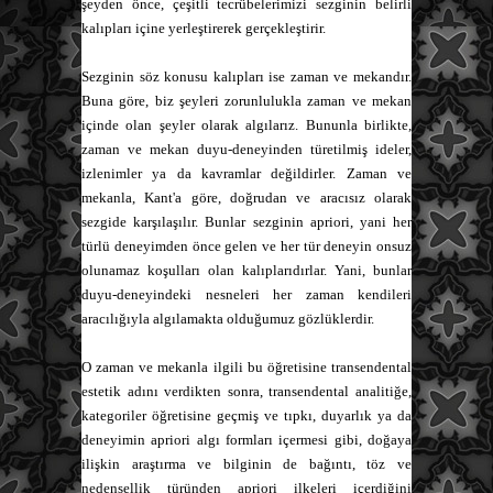
şeyden önce, çeşitli tecrübelerimizi sezginin belirli
kalıpları içine yerleştirerek gerçekleştirir.
Sezginin söz konusu kalıpları ise zaman ve mekandır.
Buna göre, biz şeyleri zorunlulukla zaman ve mekan
içinde olan şeyler olarak algılarız. Bununla birlikte,
zaman ve mekan duyu-deneyinden türetilmiş ideler,
izlenimler ya da kavramlar değildirler. Zaman ve
mekanla, Kant'a göre, doğrudan ve aracısız olarak
sezgide karşılaşılır. Bunlar sezginin apriori, yani her
türlü deneyimden önce gelen ve her tür deneyin onsuz
olunamaz koşulları olan kalıplarıdırlar. Yani, bunlar
duyu-deneyindeki nesneleri her zaman kendileri
aracılığıyla algılamakta olduğumuz gözlüklerdir.
O zaman ve mekanla ilgili bu öğretisine transendental
estetik adını verdikten sonra, transendental analitiğe,
kategoriler öğretisine geçmiş ve tıpkı, duyarlık ya da
deneyimin apriori algı formları içermesi gibi, doğaya
ilişkin araştırma ve bilginin de bağıntı, töz ve
nedensellik türünden apriori ilkeleri içerdiğini