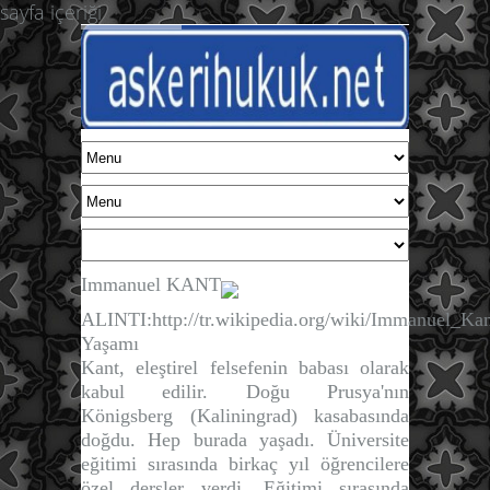
sayfa içeriği
Immanuel KANT
ALINTI:
http://tr.wikipedia.org/wiki/Immanuel_Ka
Yaşamı
Kant
, eleştirel felsefenin babası olarak
kabul edilir. Doğu Prusya'nın
Königsberg (Kaliningrad) kasabasında
doğdu. Hep burada yaşadı. Üniversite
eğitimi sırasında birkaç yıl öğrencilere
özel dersler verdi. Eğitimi sırasında