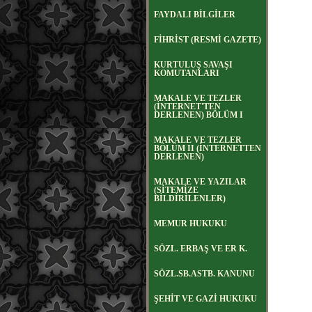
FAYDALI BİLGİLER
FİHRİST (RESMİ GAZETE)
KURTULUŞ SAVAŞI
KOMUTANLARI
MAKALE VE TEZLER
(İNTERNET'TEN
DERLENEN) BÖLÜM I
MAKALE VE TEZLER
BÖLÜM II (İNTERNETTEN
DERLENEN)
MAKALE VE YAZILAR
(SİTEMİZE
BİLDİRİLENLER)
MEMUR HUKUKU
SÖZL. ERBAŞ VE ER K.
SÖZL.SB.ASTB. KANUNU
ŞEHİT VE GAZİ HUKUKU