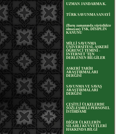
UZMAN JANDARMA K.
TÜRK SAVUNMA SANAYİ
(Barış zamanında yürürlükte
olmayan) TSK. DİSİPLİN
KANUNU
MİLLİ SAVUNMA
ÜNİVERSİTESİ- ASKERİ
ÖĞRENCİ TEMİNİ -
İNTERNET 'TEN
DERLENEN BİLGİLER
ASKERİ TARİH
ARAŞTIRMALARI
DERGİSİ
SAVUNMA VE SAVAŞ
ARAŞTIRMALARI
DERGİSİ
ÇEŞİTLİ ÜLKELERDE
SÖZLEŞMELİ PERSONEL
İSTİHDAMI
DİĞER ÜLKELERİN
SİLAHLI KUVVETLERİ
HAKKINDA BİLGİ