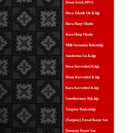
Deniz Astsb.MYO.
Hava Teknik Ok.K.lığı
Hava Harp Okulu
Kara Harp Okulu
Milli Savunma Bakanlığı
Jandarma Gn.K.lığı
Hava Kuvvetleri K.lığı
Deniz Kuvvetleri K.lığı
Kara Kuvvetleri K.lığı
Genelkurmay Bşk.lığı
Yargıtay Başkanlığı
(Yargıtay) Emsal Karar Sor.
Danıştay Karar Sor.