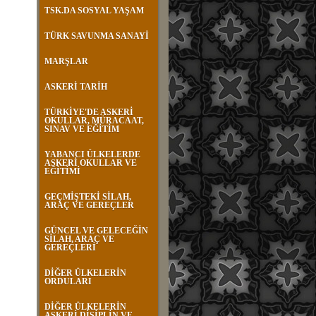
TSK.DA SOSYAL YAŞAM
TÜRK SAVUNMA SANAYİ
MARŞLAR
ASKERİ TARİH
TÜRKİYE'DE ASKERİ
OKULLAR, MÜRACAAT,
SINAV VE EĞİTİM
YABANCI ÜLKELERDE
ASKERİ OKULLAR VE
EĞİTİMİ
GEÇMİŞTEKİ SİLAH,
ARAÇ VE GEREÇLER
GÜNCEL VE GELECEĞİN
SİLAH, ARAÇ VE
GEREÇLERİ
DİĞER ÜLKELERİN
ORDULARI
DİĞER ÜLKELERİN
ASKERİ DİSİPLİN VE