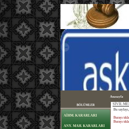
sayfa içeriği
Anasayfa
SİVİL M
BÖLÜMLER
Bu sayfayı,
AİHM. KARARLARI
Burayı tıkla
Burayı tıkla
ANY. MAH. KARARLARI