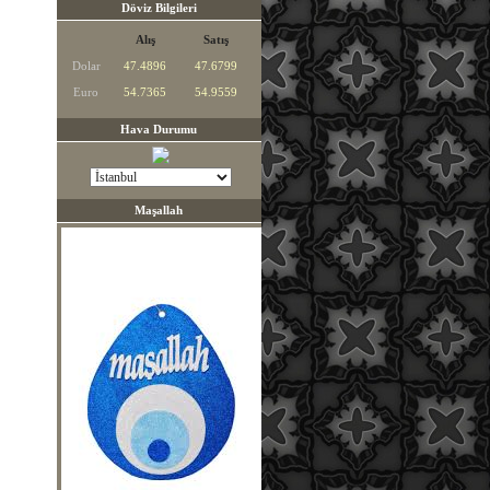
Döviz Bilgileri
Alış
Satış
Dolar
47.4896
47.6799
Euro
54.7365
54.9559
Hava Durumu
Maşallah