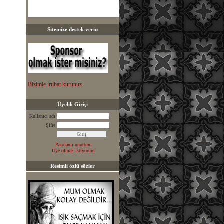
Sitemize destek verin
Bizimle irtibat kurunuz.
Üyelik Girişi
Kullanıcı adı
Şifre
Parolamı unuttum
Üye olmak istiyorum
Resimli özlü sözler