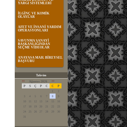
YARGI SİSTEMLERİ
İLGİNÇ VE KOMİK
OLAYLAR
AFET VE İNSANİ YARDIM
OPERASYONLARI
SAVUNMA SANAYİ
BAŞKANLIĞINDAN
SEÇME VİDEOLAR
ANAYASA MAH. BİREYSEL
BAŞVURU
Takvim
<<
Ağustos 2026
>>
P
S
Ç
P
C
C
P
1
2
3
4
5
6
7
8
9
10
11
12
13
14
15
16
17
18
19
20
21
22
23
24
25
26
27
28
29
30
31