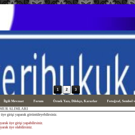
www.askerihukuk.net
Türk Askeri Hukuku ile ilgili hususla
1
2
3
İlgili Mevzuat
Forum
Örnek Yazı, Dilekçe, Kararlar
Fotoğraf, Sembol 
EMUR ALIMLARI
 üye girişi yaparak görüntüleyebilirsiniz.
yarak üye girişi yapabilirsiniz.
yarak üye olabilirsiniz.