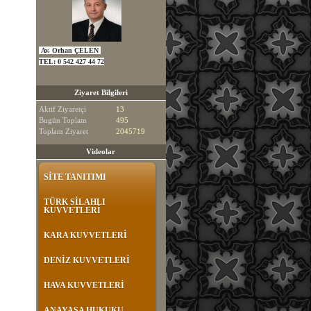
Av. Orhan ÇELEN
TEL:
0 542 427 44 72
Ziyaret Bilgileri
Aktif Ziyaretçi
13
Bugün Toplam
495
Toplam Ziyaret
2045719
Videolar
SİTE TANITIMI
TÜRK SİLAHLI
KUVVETLERİ
KARA KUVVETLERİ
DENİZ KUVVETLERİ
HAVA KUVVETLERİ
ANAYASA HUKUKU