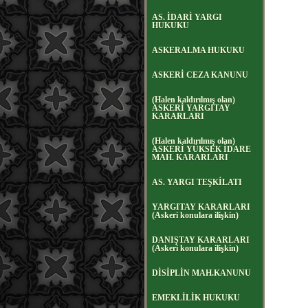
AS. İDARİ YARGI
HUKUKU
ASKERALMA HUKUKU
ASKERİ CEZA KANUNU
(Halen kaldırılmış olan)
ASKERİ YARGITAY
KARARLARI
(Halen kaldırılmış olan)
ASKERİ YÜKSEK İDARE
MAH. KARARLARI
AS. YARGI TEŞKİLATI
YARGITAY KARARLARI
(Askeri konulara ilişkin)
DANIŞTAY KARARLARI
(Askeri konulara ilişkin)
DİSİPLİN MAH.KANUNU
EMEKLİLİK HUKUKU