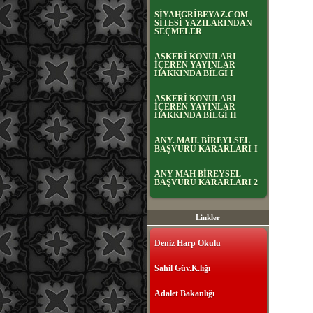
SİYAHGRİBEYAZ.COM
SİTESİ YAZILARINDAN
SEÇMELER
ASKERİ KONULARI
İÇEREN YAYINLAR
HAKKINDA BİLGİ I
ASKERİ KONULARI
İÇEREN YAYINLAR
HAKKINDA BİLGİ II
ANY. MAH. BİREYLSEL
BAŞVURU KARARLARI-I
ANY MAH BİREYSEL
BAŞVURU KARARLARI 2
Linkler
Deniz Harp Okulu
Sahil Güv.K.lığı
Adalet Bakanlığı