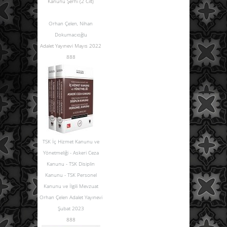
Kanunu Şerhi (2 Cilt)
Orhan Çelen
,
Nihan
Dokumacıoğlu
Adalet Yayınevi Mayıs 2022
888
TSK İç Hizmet Kanunu ve
Yönetmeliği - Askeri Ceza
Kanunu - TSK Disiplin
Kanunu - TSK Personel
Kanunu ve İlgili Mevzuat
Orhan Çelen Adalet Yayınevi
Şubat 2023
888