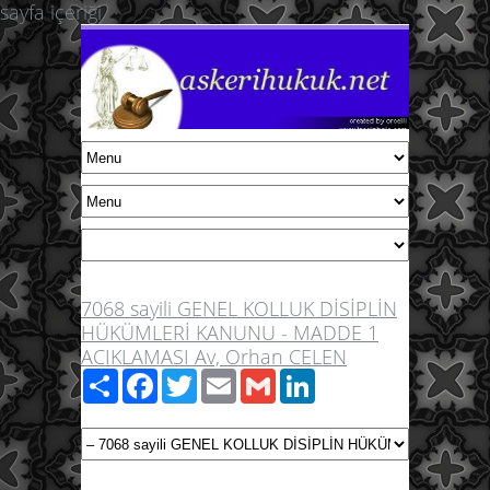
sayfa içeriği
7068 sayili GENEL KOLLUK DİSİPLİN
HÜKÜMLERİ KANUNU - MADDE 1
ACIKLAMASI Av, Orhan CELEN
Paylaş
Facebook
Twitter
Email
Gmail
LinkedIn