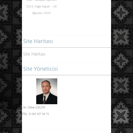
2023,
Kağıt Kapak – 28
Ağustos 2023
Site Haritası
Site Haritası
Site Yöneticisi
Av. Orhan ÇELEN
TEL:
0 542 427 44 72