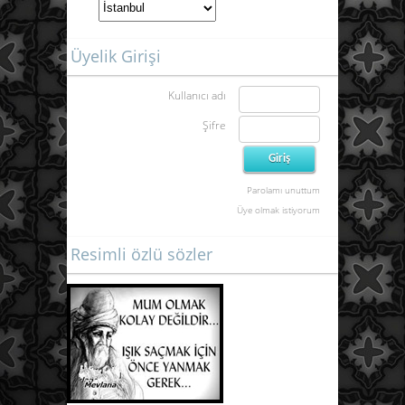
Üyelik Girişi
Kullanıcı adı
Şifre
Parolamı unuttum
Üye olmak istiyorum
Resimli özlü sözler