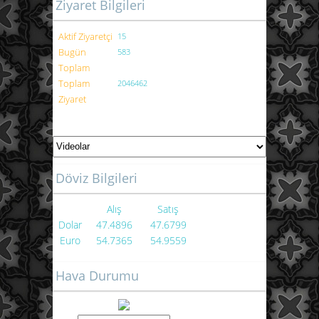
Ziyaret Bilgileri
Aktif Ziyaretçi
15
Bugün
583
Toplam
Toplam
2046462
Ziyaret
Döviz Bilgileri
Alış
Satış
Dolar
47.4896
47.6799
Euro
54.7365
54.9559
Hava Durumu