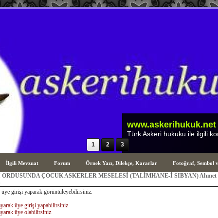
1
2
3
İlgili Mevzuat
Forum
Örnek Yazı, Dilekçe, Kararlar
Fotoğraf, Sembol 
 ORDUSUNDA ÇOCUK ASKERLER MESELESİ (TALİMHANE-İ SIBYAN) Ahmet
Ş
 üye girişi yaparak görüntüleyebilirsiniz.
yarak üye girişi yapabilirsiniz.
yarak üye olabilirsiniz.