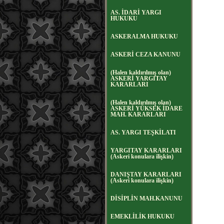
AS. İDARİ YARGI
HUKUKU
ASKERALMA HUKUKU
ASKERİ CEZA KANUNU
(Halen kaldırılmış olan)
ASKERİ YARGITAY
KARARLARI
(Halen kaldırılmış olan)
ASKERİ YÜKSEK İDARE
MAH. KARARLARI
AS. YARGI TEŞKİLATI
YARGITAY KARARLARI
(Askeri konulara ilişkin)
DANIŞTAY KARARLARI
(Askeri konulara ilişkin)
DİSİPLİN MAH.KANUNU
EMEKLİLİK HUKUKU