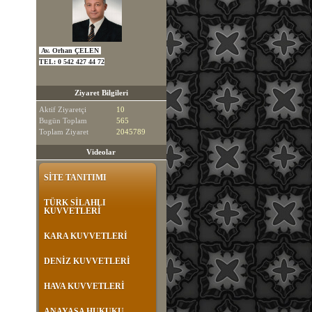
Av. Orhan ÇELEN
TEL:
0 542 427 44 72
Ziyaret Bilgileri
Aktif Ziyaretçi
10
Bugün Toplam
565
Toplam Ziyaret
2045789
Videolar
SİTE TANITIMI
TÜRK SİLAHLI
KUVVETLERİ
KARA KUVVETLERİ
DENİZ KUVVETLERİ
HAVA KUVVETLERİ
ANAYASA HUKUKU