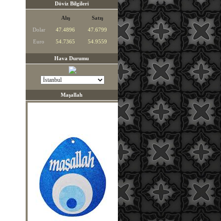
Döviz Bilgileri
Alış
Satış
Dolar
47.4896
47.6799
Euro
54.7365
54.9559
Hava Durumu
Maşallah