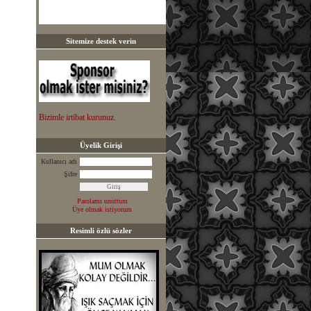
Sitemize destek verin
Bizimle irtibat kurunuz.
Üyelik Girişi
Kullanıcı adı
Şifre
Parolamı unuttum
Üye olmak istiyorum
Resimli özlü sözler