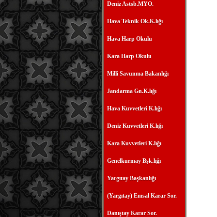
Deniz Astsb.MYO.
Hava Teknik Ok.K.lığı
Hava Harp Okulu
Kara Harp Okulu
Milli Savunma Bakanlığı
Jandarma Gn.K.lığı
Hava Kuvvetleri K.lığı
Deniz Kuvvetleri K.lığı
Kara Kuvvetleri K.lığı
Genelkurmay Bşk.lığı
Yargıtay Başkanlığı
(Yargıtay) Emsal Karar Sor.
Danıştay Karar Sor.