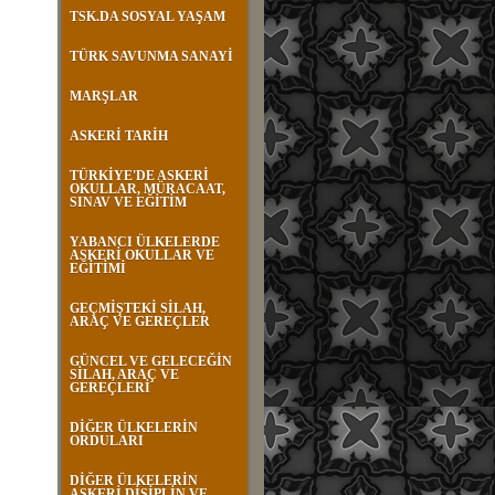
TSK.DA SOSYAL YAŞAM
TÜRK SAVUNMA SANAYİ
MARŞLAR
ASKERİ TARİH
TÜRKİYE'DE ASKERİ
OKULLAR, MÜRACAAT,
SINAV VE EĞİTİM
YABANCI ÜLKELERDE
ASKERİ OKULLAR VE
EĞİTİMİ
GEÇMİŞTEKİ SİLAH,
ARAÇ VE GEREÇLER
GÜNCEL VE GELECEĞİN
SİLAH, ARAÇ VE
GEREÇLERİ
DİĞER ÜLKELERİN
ORDULARI
DİĞER ÜLKELERİN
ASKERİ DİSİPLİN VE