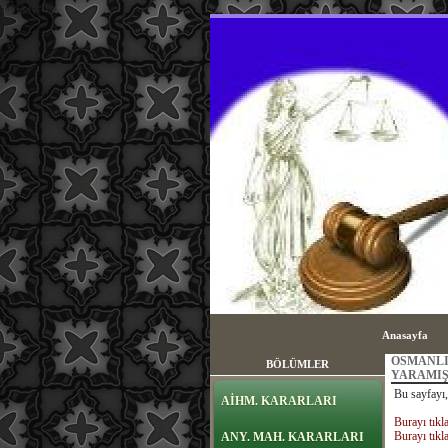
sayfa içeriği
Anasayfa
OSMANLI
BÖLÜMLER
YARAMI
Bu sayfayı,
AİHM. KARARLARI
Burayı tıkla
Burayı tıkla
ANY. MAH. KARARLARI