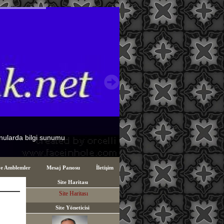
ve Amblemler
Mesaj Panosu
İletişim
Site Haritası
Site Haritası
Site Yöneticisi