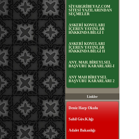
SİYAHGRİBEYAZ.COM
SİTESİ YAZILARINDAN
SEÇMELER
ASKERİ KONULARI
İÇEREN YAYINLAR
HAKKINDA BİLGİ I
ASKERİ KONULARI
İÇEREN YAYINLAR
HAKKINDA BİLGİ II
ANY. MAH. BİREYLSEL
BAŞVURU KARARLARI-I
ANY MAH BİREYSEL
BAŞVURU KARARLARI 2
Linkler
Deniz Harp Okulu
Sahil Güv.K.lığı
Adalet Bakanlığı