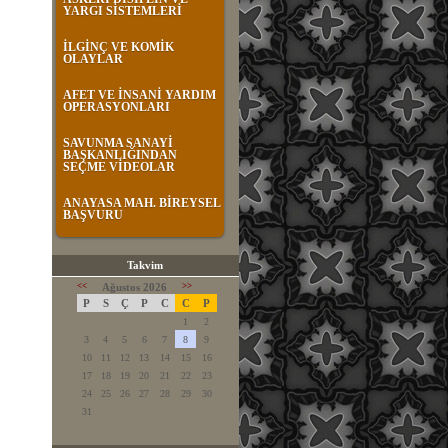
YARGI SİSTEMLERİ
İLGİNÇ VE KOMİK
OLAYLAR
AFET VE İNSANİ YARDIM
OPERASYONLARI
SAVUNMA SANAYİ
BAŞKANLIĞINDAN
SEÇME VİDEOLAR
ANAYASA MAH. BİREYSEL
BAŞVURU
Takvim
<<
Ağustos 2026
>>
P
S
Ç
P
C
C
P
1
2
3
4
5
6
7
8
9
10
11
12
13
14
15
16
17
18
19
20
21
22
23
24
25
26
27
28
29
30
31