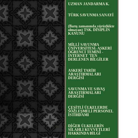
UZMAN JANDARMA K.
TÜRK SAVUNMA SANAYİ
(Barış zamanında yürürlükte
olmayan) TSK. DİSİPLİN
KANUNU
MİLLİ SAVUNMA
ÜNİVERSİTESİ- ASKERİ
ÖĞRENCİ TEMİNİ -
İNTERNET 'TEN
DERLENEN BİLGİLER
ASKERİ TARİH
ARAŞTIRMALARI
DERGİSİ
SAVUNMA VE SAVAŞ
ARAŞTIRMALARI
DERGİSİ
ÇEŞİTLİ ÜLKELERDE
SÖZLEŞMELİ PERSONEL
İSTİHDAMI
DİĞER ÜLKELERİN
SİLAHLI KUVVETLERİ
HAKKINDA BİLGİ