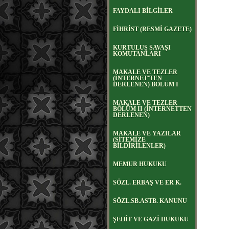
FAYDALI BİLGİLER
FİHRİST (RESMİ GAZETE)
KURTULUŞ SAVAŞI
KOMUTANLARI
MAKALE VE TEZLER
(İNTERNET'TEN
DERLENEN) BÖLÜM I
MAKALE VE TEZLER
BÖLÜM II (İNTERNETTEN
DERLENEN)
MAKALE VE YAZILAR
(SİTEMİZE
BİLDİRİLENLER)
MEMUR HUKUKU
SÖZL. ERBAŞ VE ER K.
SÖZL.SB.ASTB. KANUNU
ŞEHİT VE GAZİ HUKUKU