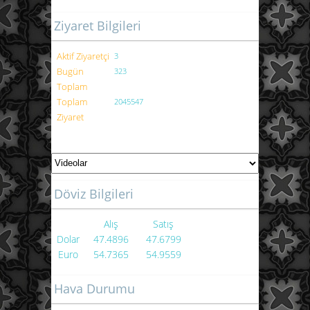
Ziyaret Bilgileri
Aktif Ziyaretçi
3
Bugün
323
Toplam
Toplam
2045547
Ziyaret
Döviz Bilgileri
Alış
Satış
Dolar
47.4896
47.6799
Euro
54.7365
54.9559
Hava Durumu