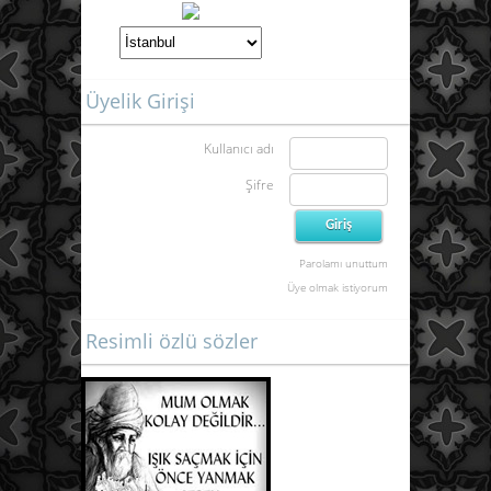
Üyelik Girişi
Kullanıcı adı
Şifre
Parolamı unuttum
Üye olmak istiyorum
Resimli özlü sözler