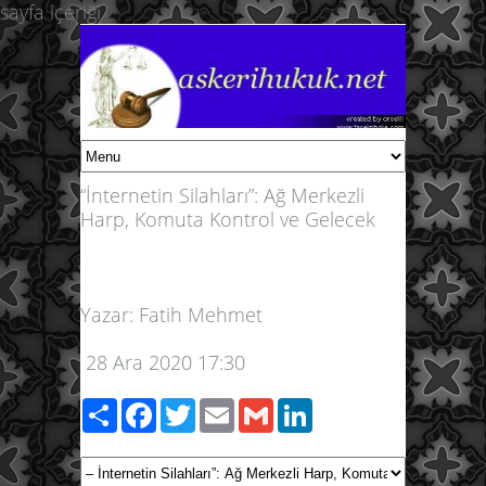
sayfa içeriği
“İnternetin Silahları”: Ağ Merkezli
Harp, Komuta Kontrol ve Gelecek
Yazar:
Fatih Mehmet
28 Ara 2020 17:30
Paylaş
Facebook
Twitter
Email
Gmail
LinkedIn