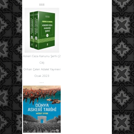
888
Askeri Ceza Kanunu Şerhi (2
Cilt)
Orhan Çelen Adalet Yayınevi
Ocak 2023
---