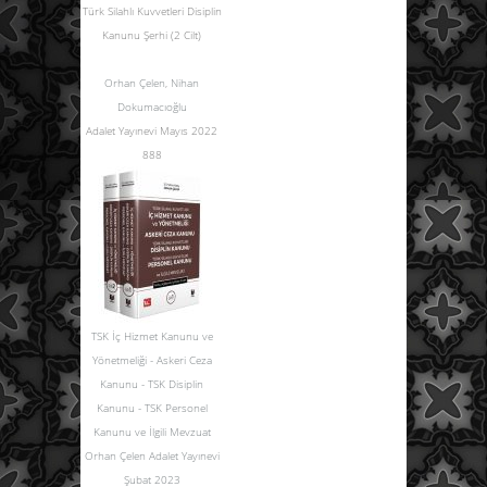
Türk Silahlı Kuvvetleri Disiplin
Kanunu Şerhi (2 Cilt)
Orhan Çelen
,
Nihan
Dokumacıoğlu
Adalet Yayınevi Mayıs 2022
888
TSK İç Hizmet Kanunu ve
Yönetmeliği - Askeri Ceza
Kanunu - TSK Disiplin
Kanunu - TSK Personel
Kanunu ve İlgili Mevzuat
Orhan Çelen Adalet Yayınevi
Şubat 2023