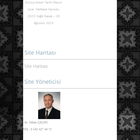
Dünya Askeri Tarihi Mesut
Uyar, Yeditepe Yayınevi,
2023,
Kağıt Kapak – 28
Ağustos 2023
Site Haritası
Site Haritası
Site Yöneticisi
Av. Orhan ÇELEN
TEL:
0 542 427 44 72