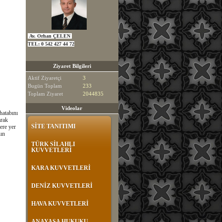
Av. Orhan ÇELEN
TEL:
0 542 427 44 72
Ziyaret Bilgileri
Aktif Ziyaretçi
3
Bugün Toplam
233
Toplam Ziyaret
2044835
Videolar
hatabını
arak
SİTE TANITIMI
ere yer
ın
TÜRK SİLAHLI
KUVVETLERİ
KARA KUVVETLERİ
DENİZ KUVVETLERİ
HAVA KUVVETLERİ
ANAYASA HUKUKU