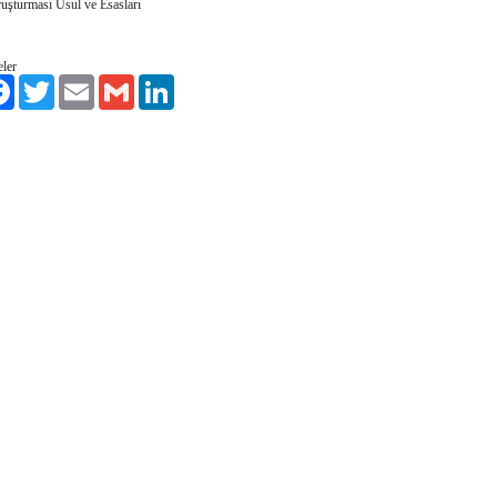
ruşturması Usul ve Esasları
ler
aş
Facebook
Twitter
Email
Gmail
LinkedIn