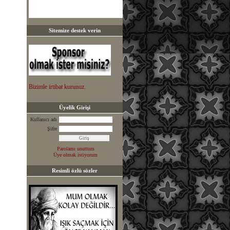
Sitemize destek verin
Bizimle irtibat kurunuz.
Üyelik Girişi
Kullanıcı adı
Şifre
Parolamı unuttum
Üye olmak istiyorum
Resimli özlü sözler