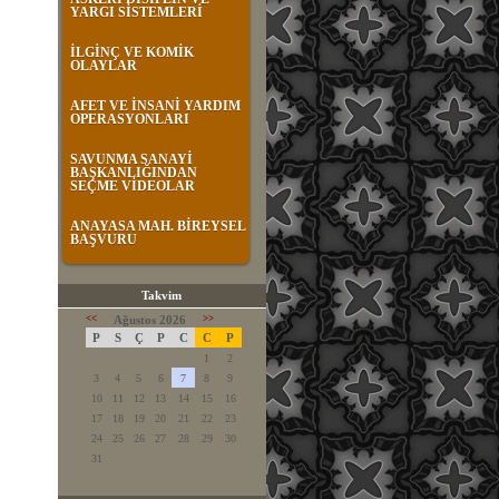
YARGI SİSTEMLERİ
İLGİNÇ VE KOMİK
OLAYLAR
AFET VE İNSANİ YARDIM
OPERASYONLARI
SAVUNMA SANAYİ
BAŞKANLIĞINDAN
SEÇME VİDEOLAR
ANAYASA MAH. BİREYSEL
BAŞVURU
Takvim
<<
Ağustos 2026
>>
P
S
Ç
P
C
C
P
1
2
3
4
5
6
7
8
9
10
11
12
13
14
15
16
17
18
19
20
21
22
23
24
25
26
27
28
29
30
31