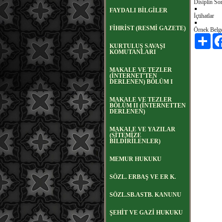
Disiplin So
FAYDALI BİLGİLER
İçtihatlar
FİHRİST (RESMİ GAZETE)
Örnek Belge
Payl
KURTULUŞ SAVAŞI
KOMUTANLARI
MAKALE VE TEZLER
(İNTERNET'TEN
DERLENEN) BÖLÜM I
MAKALE VE TEZLER
BÖLÜM II (İNTERNETTEN
DERLENEN)
MAKALE VE YAZILAR
(SİTEMİZE
BİLDİRİLENLER)
MEMUR HUKUKU
SÖZL. ERBAŞ VE ER K.
SÖZL.SB.ASTB. KANUNU
ŞEHİT VE GAZİ HUKUKU