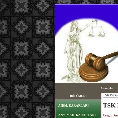
sayfa içeriği
Anasayfa
TSK Person
BÖLÜMLER
TSK P
AİHM. KARARLARI
ANY. MAH. KARARLARI
Cengiz Dem