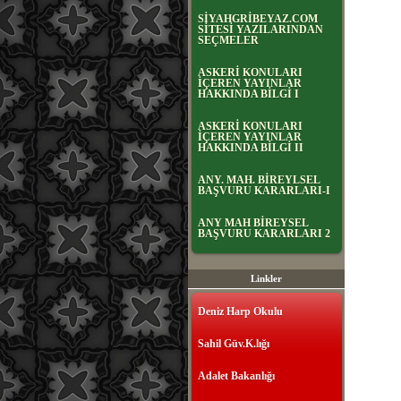
SİYAHGRİBEYAZ.COM
SİTESİ YAZILARINDAN
SEÇMELER
ASKERİ KONULARI
İÇEREN YAYINLAR
HAKKINDA BİLGİ I
ASKERİ KONULARI
İÇEREN YAYINLAR
HAKKINDA BİLGİ II
ANY. MAH. BİREYLSEL
BAŞVURU KARARLARI-I
ANY MAH BİREYSEL
BAŞVURU KARARLARI 2
Linkler
Deniz Harp Okulu
Sahil Güv.K.lığı
Adalet Bakanlığı