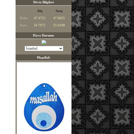
Döviz Bilgileri
Alış
Satış
Dolar
47.4723
47.6625
Euro
54.7972
55.0168
Hava Durumu
Maşallah