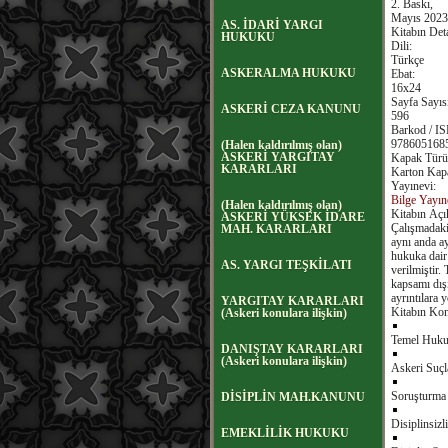
2. Baskı,
Mayıs 2023
AS. İDARİ YARGI
Kitabın Deta
HUKUKU
Dili:
Türkçe
ASKERALMA HUKUKU
Ebat:
16x24
Sayfa
Sayıs
ASKERİ CEZA KANUNU
596
Barkod
/ I
978605168
(Halen kaldırılmış olan)
ASKERİ YARGITAY
Kapak Türü
KARARLARI
Karton Kapa
Yayınevi:
Bilge Yayın
(Halen kaldırılmış olan)
Kitabın Açı
ASKERİ YÜKSEK İDARE
Çalışmadaki 
MAH. KARARLARI
aynı anda ay
hukuka dair 
AS. YARGI TEŞKİLATI
verilmiştir
kapsamı dışı
ayrıntılara y
YARGITAY KARARLARI
Kitabın Kon
(Askeri konulara ilişkin)
Temel Huku
DANIŞTAY KARARLARI
(Askeri konulara ilişkin)
Askeri Suçl
Soruşturma 
DİSİPLİN MAH.KANUNU
Disiplinsizl
EMEKLİLİK HUKUKU