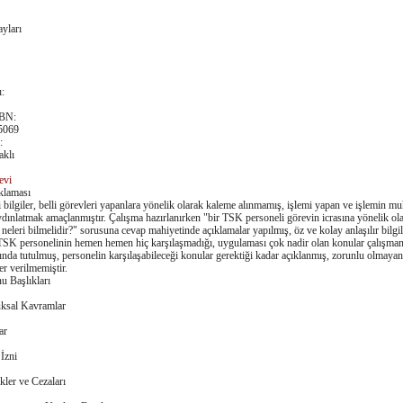
yları
ı
:
SBN
:
5069
:
klı
evi
klaması
bilgiler, belli görevleri yapanlara yönelik olarak kaleme alınmamış, işlemi yapan ve işlemin mu
dınlatmak amaçlanmıştır. Çalışma hazırlanırken "bir TSK personeli görevin icrasına yönelik ol
neleri bilmelidir?" sorusuna cevap mahiyetinde açıklamalar yapılmış, öz ve kolay anlaşılır bilgil
. TSK personelinin hemen hemen hiç karşılaşmadığı, uygulaması çok nadir olan konular çalışman
nda tutulmuş, personelin karşılaşabileceği konular gerektiği kadar açıklanmış, zorunlu olmayan
er verilmemiştir.
u Başlıkları
ksal Kavramlar
ar
İzni
ikler ve Cezaları