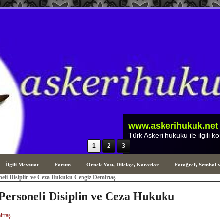
1
2
3
İlgili Mevzuat
Forum
Örnek Yazı, Dilekçe, Kararlar
Fotoğraf, Sembol 
eli Disiplin ve Ceza Hukuku Cengiz Demirtaş
ersoneli Disiplin ve Ceza Hukuku
irtaş