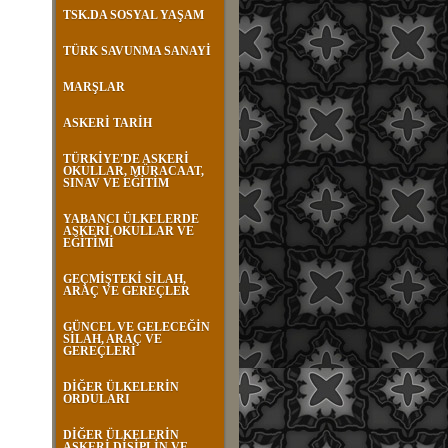
TSK.DA SOSYAL YAŞAM
TÜRK SAVUNMA SANAYİ
MARŞLAR
ASKERİ TARİH
TÜRKİYE'DE ASKERİ
OKULLAR, MÜRACAAT,
SINAV VE EĞİTİM
YABANCI ÜLKELERDE
ASKERİ OKULLAR VE
EĞİTİMİ
GEÇMİŞTEKİ SİLAH,
ARAÇ VE GEREÇLER
GÜNCEL VE GELECEĞİN
SİLAH, ARAÇ VE
GEREÇLERİ
DİĞER ÜLKELERİN
ORDULARI
DİĞER ÜLKELERİN
ASKERİ DİSİPLİN VE