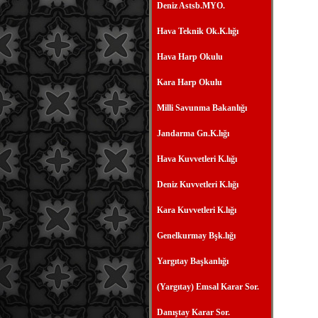
Deniz Astsb.MYO.
Hava Teknik Ok.K.lığı
Hava Harp Okulu
Kara Harp Okulu
Milli Savunma Bakanlığı
Jandarma Gn.K.lığı
Hava Kuvvetleri K.lığı
Deniz Kuvvetleri K.lığı
Kara Kuvvetleri K.lığı
Genelkurmay Bşk.lığı
Yargıtay Başkanlığı
(Yargıtay) Emsal Karar Sor.
Danıştay Karar Sor.