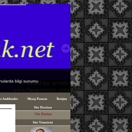
ve Amblemler
Mesaj Panosu
İletişim
Site Haritası
Site Haritası
Site Yöneticisi