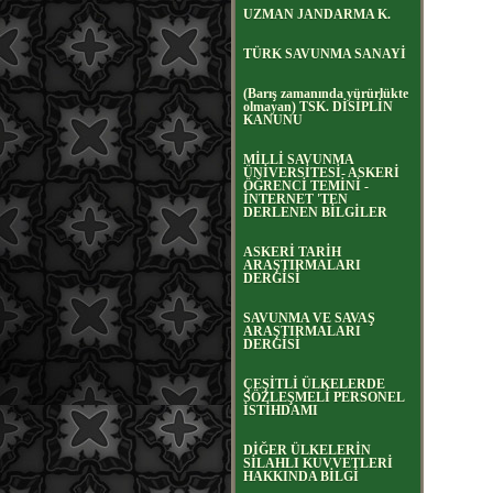
UZMAN JANDARMA K.
TÜRK SAVUNMA SANAYİ
(Barış zamanında yürürlükte
olmayan) TSK. DİSİPLİN
KANUNU
MİLLİ SAVUNMA
ÜNİVERSİTESİ- ASKERİ
ÖĞRENCİ TEMİNİ -
İNTERNET 'TEN
DERLENEN BİLGİLER
ASKERİ TARİH
ARAŞTIRMALARI
DERGİSİ
SAVUNMA VE SAVAŞ
ARAŞTIRMALARI
DERGİSİ
ÇEŞİTLİ ÜLKELERDE
SÖZLEŞMELİ PERSONEL
İSTİHDAMI
DİĞER ÜLKELERİN
SİLAHLI KUVVETLERİ
HAKKINDA BİLGİ