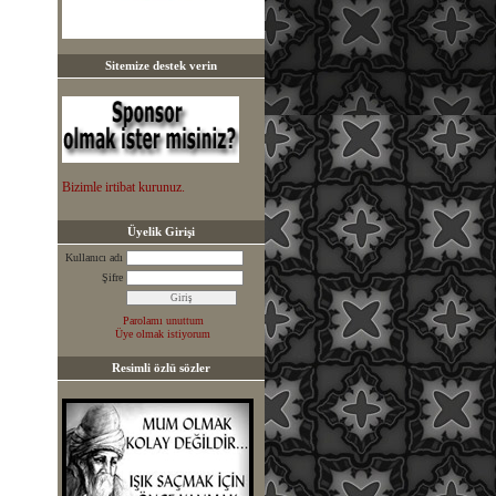
Sitemize destek verin
Bizimle irtibat kurunuz.
Üyelik Girişi
Kullanıcı adı
Şifre
Parolamı unuttum
Üye olmak istiyorum
Resimli özlü sözler