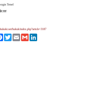
Sezgin Temel
ğı yer
:
hukuki.net/hukuk/index.php?article=3187
aş
Facebook
Twitter
Email
Gmail
LinkedIn