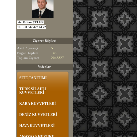
Av. Orhan ÇELEN
TEL:
0 542 427 44 72
Ziyaret Bilgileri
Aktif Ziyaretçi
5
Bugün Toplam
146
Toplam Ziyaret
2043327
Videolar
SİTE TANITIMI
TÜRK SİLAHLI
KUVVETLERİ
KARA KUVVETLERİ
DENİZ KUVVETLERİ
HAVA KUVVETLERİ
ANAYASA HUKUKU