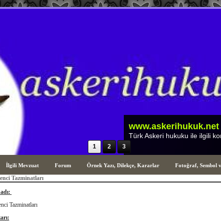
1
2
3
İlgili Mevzuat
Forum
Örnek Yazı, Dilekçe, Kararlar
Fotoğraf, Sembol 
enci Tazminatları
 adı:
nci Tazminatları
arı: