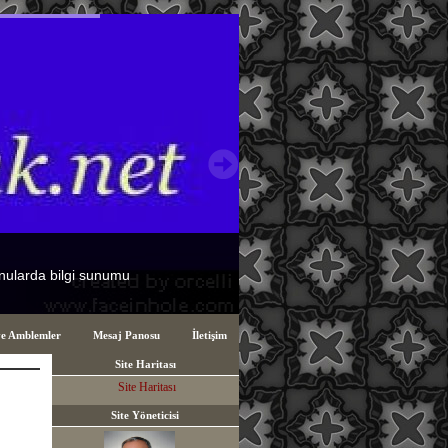
ve Amblemler
Mesaj Panosu
İletişim
Site Haritası
Site Haritası
Site Yöneticisi