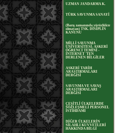
UZMAN JANDARMA K.
TÜRK SAVUNMA SANAYİ
(Barış zamanında yürürlükte
olmayan) TSK. DİSİPLİN
KANUNU
MİLLİ SAVUNMA
ÜNİVERSİTESİ- ASKERİ
ÖĞRENCİ TEMİNİ -
İNTERNET 'TEN
DERLENEN BİLGİLER
ASKERİ TARİH
ARAŞTIRMALARI
DERGİSİ
SAVUNMA VE SAVAŞ
ARAŞTIRMALARI
DERGİSİ
ÇEŞİTLİ ÜLKELERDE
SÖZLEŞMELİ PERSONEL
İSTİHDAMI
DİĞER ÜLKELERİN
SİLAHLI KUVVETLERİ
HAKKINDA BİLGİ