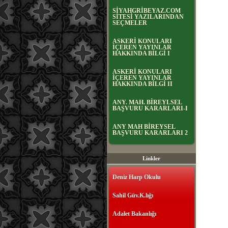
SİYAHGRİBEYAZ.COM
SİTESİ YAZILARINDAN
SEÇMELER
ASKERİ KONULARI
İÇEREN YAYINLAR
HAKKINDA BİLGİ I
ASKERİ KONULARI
İÇEREN YAYINLAR
HAKKINDA BİLGİ II
ANY. MAH. BİREYLSEL
BAŞVURU KARARLARI-I
ANY MAH BİREYSEL
BAŞVURU KARARLARI 2
Linkler
Deniz Harp Okulu
Sahil Güv.K.lığı
Adalet Bakanlığı