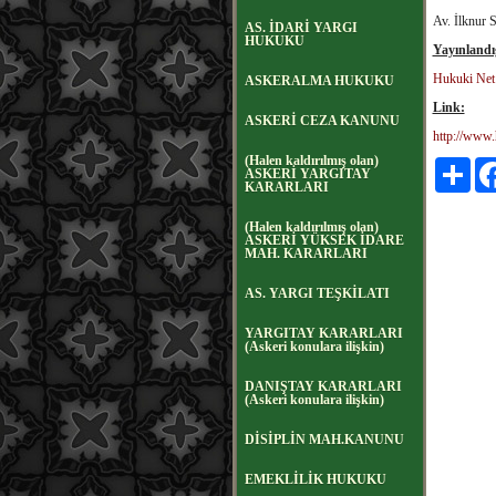
Av. İlknur 
AS. İDARİ YARGI
HUKUKU
Yayınlandı
Hukuki Net
ASKERALMA HUKUKU
Link:
ASKERİ CEZA KANUNU
http://www.
(Halen kaldırılmış olan)
Payl
ASKERİ YARGITAY
KARARLARI
(Halen kaldırılmış olan)
ASKERİ YÜKSEK İDARE
MAH. KARARLARI
AS. YARGI TEŞKİLATI
YARGITAY KARARLARI
(Askeri konulara ilişkin)
DANIŞTAY KARARLARI
(Askeri konulara ilişkin)
DİSİPLİN MAH.KANUNU
EMEKLİLİK HUKUKU