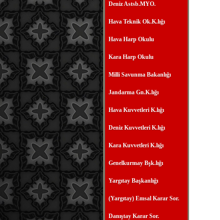
Deniz Astsb.MYO.
Hava Teknik Ok.K.lığı
Hava Harp Okulu
Kara Harp Okulu
Milli Savunma Bakanlığı
Jandarma Gn.K.lığı
Hava Kuvvetleri K.lığı
Deniz Kuvvetleri K.lığı
Kara Kuvvetleri K.lığı
Genelkurmay Bşk.lığı
Yargıtay Başkanlığı
(Yargıtay) Emsal Karar Sor.
Danıştay Karar Sor.