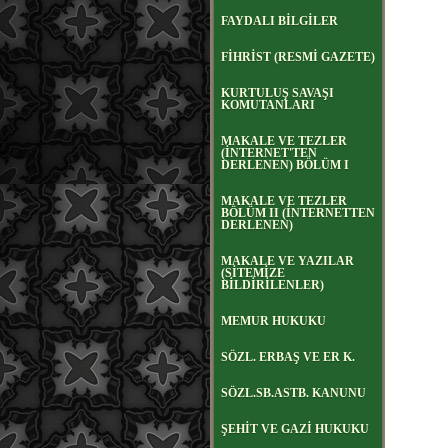
FAYDALI BİLGİLER
FİHRİST (RESMİ GAZETE)
KURTULUŞ SAVAŞI
KOMUTANLARI
MAKALE VE TEZLER
(İNTERNET'TEN
DERLENEN) BÖLÜM I
MAKALE VE TEZLER
BÖLÜM II (İNTERNETTEN
DERLENEN)
MAKALE VE YAZILAR
(SİTEMİZE
BİLDİRİLENLER)
MEMUR HUKUKU
SÖZL. ERBAŞ VE ER K.
SÖZL.SB.ASTB. KANUNU
ŞEHİT VE GAZİ HUKUKU