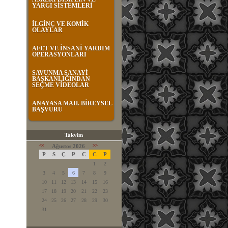
YARGI SİSTEMLERİ
İLGİNÇ VE KOMİK
OLAYLAR
AFET VE İNSANİ YARDIM
OPERASYONLARI
SAVUNMA SANAYİ
BAŞKANLIĞINDAN
SEÇME VİDEOLAR
ANAYASA MAH. BİREYSEL
BAŞVURU
Takvim
<<
Ağustos 2026
>>
P
S
Ç
P
C
C
P
1
2
3
4
5
6
7
8
9
10
11
12
13
14
15
16
17
18
19
20
21
22
23
24
25
26
27
28
29
30
31