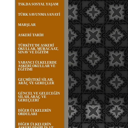
TSK.DA SOSYAL YAŞAM
TÜRK SAVUNMA SANAYİ
MARŞLAR
ASKERİ TARİH
TÜRKİYE'DE ASKERİ
OKULLAR, MÜRACAAT,
SINAV VE EĞİTİM
YABANCI ÜLKELERDE
ASKERİ OKULLAR VE
EĞİTİMİ
GEÇMİŞTEKİ SİLAH,
ARAÇ VE GEREÇLER
GÜNCEL VE GELECEĞİN
SİLAH, ARAÇ VE
GEREÇLERİ
DİĞER ÜLKELERİN
ORDULARI
DİĞER ÜLKELERİN
ASKERİ DİSİPLİN VE