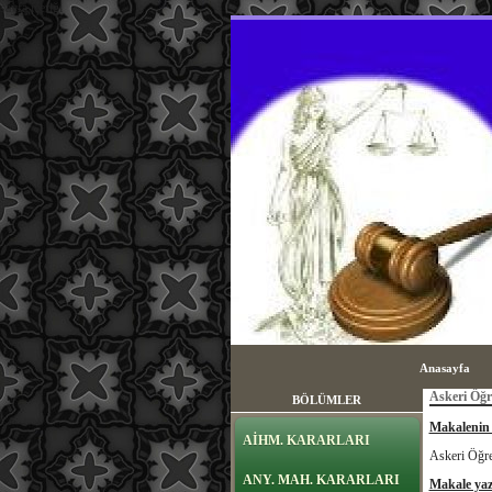
sayfa içeriği
Anasayfa
Askeri Öğr
BÖLÜMLER
Makalenin
AİHM. KARARLARI
Askeri Öğre
ANY. MAH. KARARLARI
Makale yaz