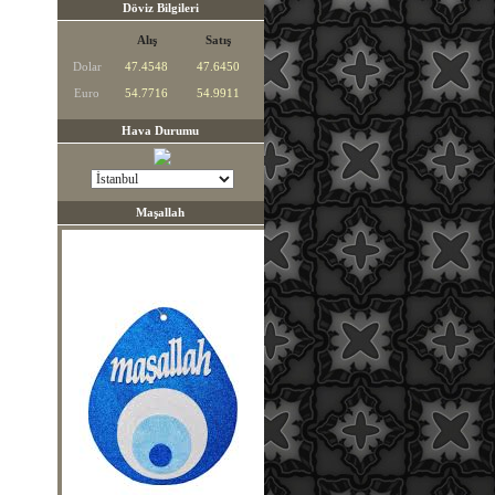
Döviz Bilgileri
Alış
Satış
Dolar
47.4548
47.6450
Euro
54.7716
54.9911
Hava Durumu
Maşallah