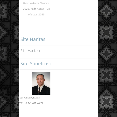
Uyar, Yeditepe Yayınevi,
2023,
Kağıt Kapak – 28
Ağustos 2023
Site Haritası
Site Haritası
Site Yöneticisi
Av. Orhan ÇELEN
TEL:
0 542 427 44 72