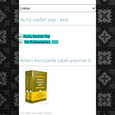
Açılış sayfan yap - ekle
Açılış Sayfam Yap
Sık Kullanılanlara
Ekle
Askeri konularda çıkan yayınlar II
Türk Silahlı Kuvvetleri Disiplin