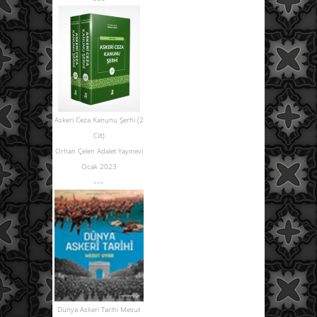
Askeri Ceza Kanunu Şerhi (2
Cilt)
Orhan Çelen Adalet Yayınevi
Ocak 2023
---
Dünya Askeri Tarihi Mesut