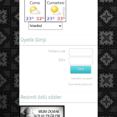
Üyelik Girişi
Kullanıcı adı
Şifre
Parolamı unuttum
Üye olmak istiyorum
Resimli özlü sözler