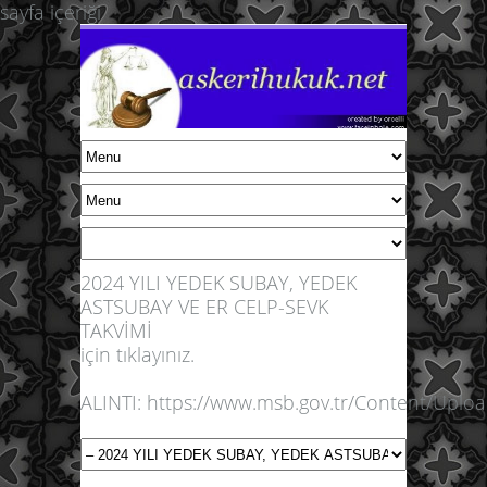
sayfa içeriği
2024 YILI YEDEK SUBAY, YEDEK
ASTSUBAY VE ER CELP-SEVK
TAKVİMİ
için tıklayınız.
ALINTI: https://www.msb.gov.tr/Content/Uploa