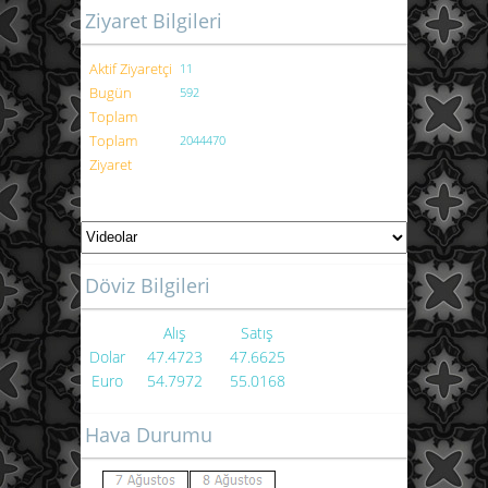
Ziyaret Bilgileri
Aktif Ziyaretçi
11
Bugün
592
Toplam
Toplam
2044470
Ziyaret
Döviz Bilgileri
Alış
Satış
Dolar
47.4723
47.6625
Euro
54.7972
55.0168
Hava Durumu