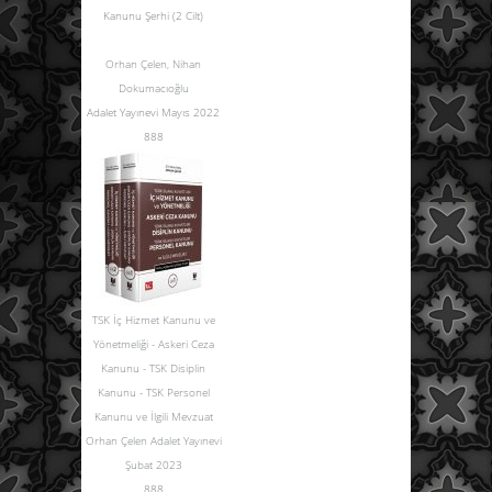
Kanunu Şerhi (2 Cilt)
Orhan Çelen
,
Nihan
Dokumacıoğlu
Adalet Yayınevi Mayıs 2022
888
TSK İç Hizmet Kanunu ve
Yönetmeliği - Askeri Ceza
Kanunu - TSK Disiplin
Kanunu - TSK Personel
Kanunu ve İlgili Mevzuat
Orhan Çelen Adalet Yayınevi
Şubat 2023
888