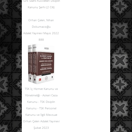
Türk Silahlı Kuvvetleri Disiplin
Kanunu Şerhi (2 Cilt)
Orhan Çelen
,
Nihan
Dokumacıoğlu
Adalet Yayınevi Mayıs 2022
888
TSK İç Hizmet Kanunu ve
Yönetmeliği - Askeri Ceza
Kanunu - TSK Disiplin
Kanunu - TSK Personel
Kanunu ve İlgili Mevzuat
Orhan Çelen Adalet Yayınevi
Şubat 2023