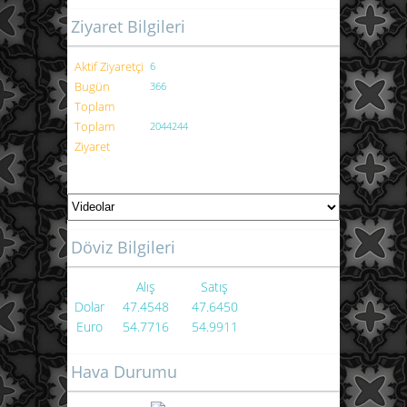
Ziyaret Bilgileri
Aktif Ziyaretçi
6
Bugün
366
Toplam
Toplam
2044244
Ziyaret
Döviz Bilgileri
Alış
Satış
Dolar
47.4548
47.6450
Euro
54.7716
54.9911
Hava Durumu