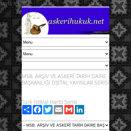
sayfa içeriği
MSB. ARŞİV VE ASKERÎ TARİH DAİRE
BAŞKANLIĞI DİJİTAL YAYINLAR SERİSİ
Türk İstiklal Harbi Serisi
Paylaş
Facebook
Twitter
Email
Gmail
LinkedIn