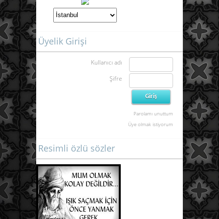
Üyelik Girişi
Kullanıcı adı
Şifre
Parolamı unuttum
Üye olmak istiyorum
Resimli özlü sözler