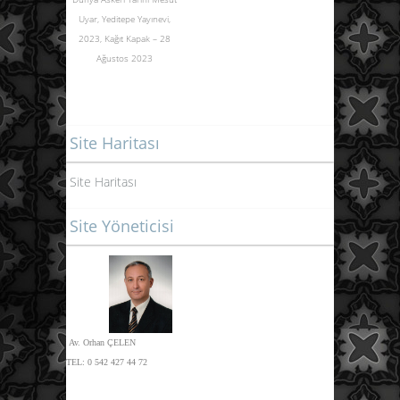
Uyar, Yeditepe Yayınevi,
2023,
Kağıt Kapak – 28
Ağustos 2023
Site Haritası
Site Haritası
Site Yöneticisi
Av. Orhan ÇELEN
TEL:
0 542 427 44 72