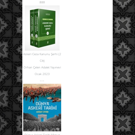
888
Askeri Ceza Kanunu Şerhi (2
Cilt)
Orhan Çelen Adalet Yayınevi
Ocak 2023
---
Dünya Askeri Tarihi Mesut