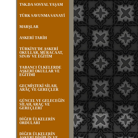
TSK.DA SOSYAL YAŞAM
TÜRK SAVUNMA SANAYİ
MARŞLAR
ASKERİ TARİH
TÜRKİYE'DE ASKERİ
OKULLAR, MÜRACAAT,
SINAV VE EĞİTİM
YABANCI ÜLKELERDE
ASKERİ OKULLAR VE
EĞİTİMİ
GEÇMİŞTEKİ SİLAH,
ARAÇ VE GEREÇLER
GÜNCEL VE GELECEĞİN
SİLAH, ARAÇ VE
GEREÇLERİ
DİĞER ÜLKELERİN
ORDULARI
DİĞER ÜLKELERİN
ASKERİ DİSİPLİN VE