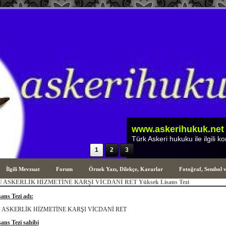
www.askerihukuk.net
Türk Askeri Hukuku ile ilgili hususla
1
2
3
İlgili Mevzuat
Forum
Örnek Yazı, Dilekçe, Kararlar
Fotoğraf, Sembol 
ASKERLİK HİZMETİNE KARŞI VİCDANİ RET Yüksek Lisans Tezi
ans Tezi adı:
ASKERLİK HİZMETİNE KARŞI VİCDANİ RET
ans Tezi sahibi