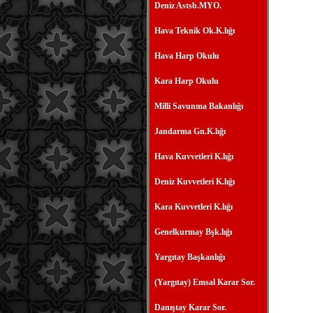
Deniz Astsb.MYO.
Hava Teknik Ok.K.lığı
Hava Harp Okulu
Kara Harp Okulu
Milli Savunma Bakanlığı
Jandarma Gn.K.lığı
Hava Kuvvetleri K.lığı
Deniz Kuvvetleri K.lığı
Kara Kuvvetleri K.lığı
Genelkurmay Bşk.lığı
Yargıtay Başkanlığı
(Yargıtay) Emsal Karar Sor.
Danıştay Karar Sor.