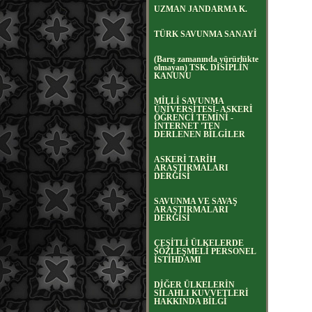
UZMAN JANDARMA K.
TÜRK SAVUNMA SANAYİ
(Barış zamanında yürürlükte
olmayan) TSK. DİSİPLİN
KANUNU
MİLLİ SAVUNMA
ÜNİVERSİTESİ- ASKERİ
ÖĞRENCİ TEMİNİ -
İNTERNET 'TEN
DERLENEN BİLGİLER
ASKERİ TARİH
ARAŞTIRMALARI
DERGİSİ
SAVUNMA VE SAVAŞ
ARAŞTIRMALARI
DERGİSİ
ÇEŞİTLİ ÜLKELERDE
SÖZLEŞMELİ PERSONEL
İSTİHDAMI
DİĞER ÜLKELERİN
SİLAHLI KUVVETLERİ
HAKKINDA BİLGİ