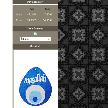
Döviz Bilgileri
Alış
Satış
Dolar
47.4896
47.6799
Euro
54.7365
54.9559
Hava Durumu
Maşallah