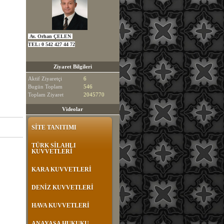
Av. Orhan ÇELEN
TEL:
0 542 427 44 72
Ziyaret Bilgileri
Aktif Ziyaretçi
6
Bugün Toplam
546
Toplam Ziyaret
2045770
Videolar
SİTE TANITIMI
TÜRK SİLAHLI
KUVVETLERİ
KARA KUVVETLERİ
DENİZ KUVVETLERİ
HAVA KUVVETLERİ
ANAYASA HUKUKU