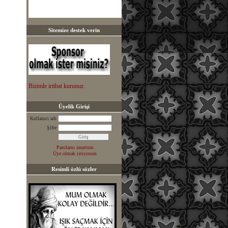
Sitemize destek verin
Bizimle irtibat kurunuz.
Üyelik Girişi
Kullanıcı adı
Şifre
Parolamı unuttum
Üye olmak istiyorum
Resimli özlü sözler