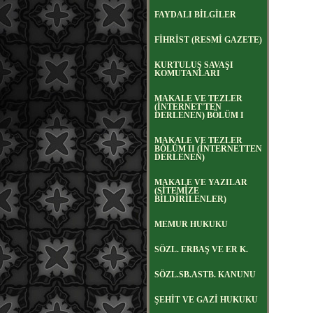
FAYDALI BİLGİLER
FİHRİST (RESMİ GAZETE)
KURTULUŞ SAVAŞI
KOMUTANLARI
MAKALE VE TEZLER
(İNTERNET'TEN
DERLENEN) BÖLÜM I
MAKALE VE TEZLER
BÖLÜM II (İNTERNETTEN
DERLENEN)
MAKALE VE YAZILAR
(SİTEMİZE
BİLDİRİLENLER)
MEMUR HUKUKU
SÖZL. ERBAŞ VE ER K.
SÖZL.SB.ASTB. KANUNU
ŞEHİT VE GAZİ HUKUKU