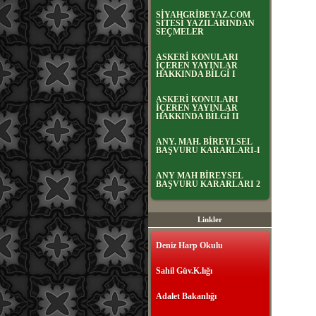
SİYAHGRİBEYAZ.COM
SİTESİ YAZILARINDAN
SEÇMELER
ASKERİ KONULARI
İÇEREN YAYINLAR
HAKKINDA BİLGİ I
ASKERİ KONULARI
İÇEREN YAYINLAR
HAKKINDA BİLGİ II
ANY. MAH. BİREYLSEL
BAŞVURU KARARLARI-I
ANY MAH BİREYSEL
BAŞVURU KARARLARI 2
Linkler
Deniz Harp Okulu
Sahil Güv.K.lığı
Adalet Bakanlığı