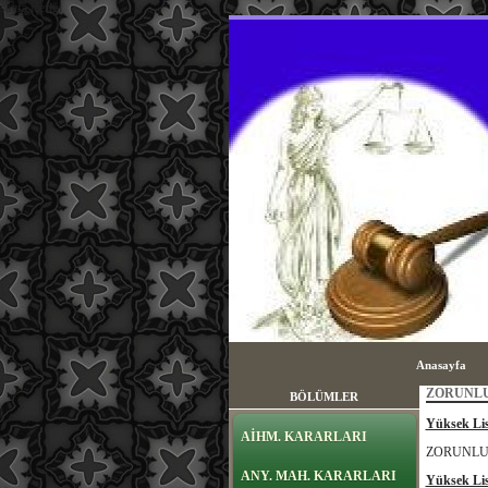
sayfa içeriği
Anasayfa
ZORUNLU 
BÖLÜMLER
Yüksek Lis
AİHM. KARARLARI
ZORUNLU 
ANY. MAH. KARARLARI
Yüksek Lis