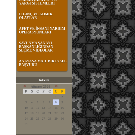
YARGI SİSTEMLERİ
İLGİNÇ VE KOMİK
OLAYLAR
AFET VE İNSANİ YARDIM
OPERASYONLARI
SAVUNMA SANAYİ
BAŞKANLIĞINDAN
SEÇME VİDEOLAR
ANAYASA MAH. BİREYSEL
BAŞVURU
Takvim
<<
Ağustos 2026
>>
P
S
Ç
P
C
C
P
1
2
3
4
5
6
7
8
9
10
11
12
13
14
15
16
17
18
19
20
21
22
23
24
25
26
27
28
29
30
31