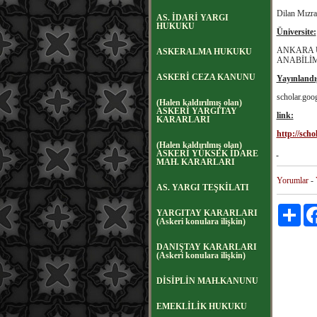
Dilan Mızr
AS. İDARİ YARGI
HUKUKU
Üniversite:
ANKARA 
ASKERALMA HUKUKU
ANABİLİ
ASKERİ CEZA KANUNU
Yayınlandığ
scholar.goo
(Halen kaldırılmış olan)
ASKERİ YARGITAY
link:
KARARLARI
http://sch
(Halen kaldırılmış olan)
ASKERİ YÜKSEK İDARE
MAH. KARARLARI
Yorumlar
-
AS. YARGI TEŞKİLATI
Payl
YARGITAY KARARLARI
(Askeri konulara ilişkin)
DANIŞTAY KARARLARI
(Askeri konulara ilişkin)
DİSİPLİN MAH.KANUNU
EMEKLİLİK HUKUKU