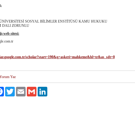
ak
ÜNİVERSİTESİ SOSYAL BİLİMLER ENSTİTÜSÜ KAMU HUKUKU
M DALI ZORUNLU
ı web sitesi:
gle.com.tr
olar.google.com.tr/scholar?start=190&q=askeri+mahkeme&hl=tr&as_sdt=0
Yorum Yaz
aş
Facebook
Twitter
Email
Gmail
LinkedIn