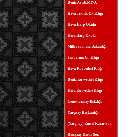
Deniz Astsb.MYO.
Hava Teknik Ok.K.lığı
Hava Harp Okulu
Kara Harp Okulu
Milli Savunma Bakanlığı
Jandarma Gn.K.lığı
Hava Kuvvetleri K.lığı
Deniz Kuvvetleri K.lığı
Kara Kuvvetleri K.lığı
Genelkurmay Bşk.lığı
Yargıtay Başkanlığı
(Yargıtay) Emsal Karar Sor.
Danıştay Karar Sor.