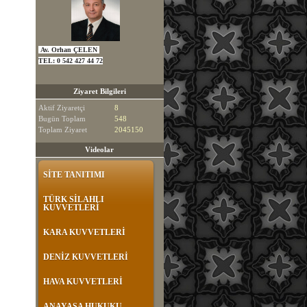
Av. Orhan ÇELEN
TEL:
0 542 427 44 72
Ziyaret Bilgileri
Aktif Ziyaretçi
8
Bugün Toplam
548
Toplam Ziyaret
2045150
Videolar
SİTE TANITIMI
TÜRK SİLAHLI
KUVVETLERİ
KARA KUVVETLERİ
DENİZ KUVVETLERİ
HAVA KUVVETLERİ
ANAYASA HUKUKU