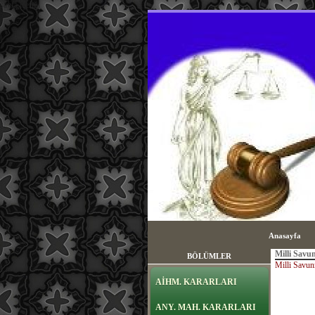
sayfa içeriği
Anasayfa
Milli Savu
BÖLÜMLER
Milli Savun
AİHM. KARARLARI
ANY. MAH. KARARLARI