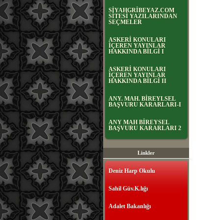
SİYAHGRİBEYAZ.COM
SİTESİ YAZILARINDAN
SEÇMELER
ASKERİ KONULARI
İÇEREN YAYINLAR
HAKKINDA BİLGİ I
ASKERİ KONULARI
İÇEREN YAYINLAR
HAKKINDA BİLGİ II
ANY. MAH. BİREYLSEL
BAŞVURU KARARLARI-I
ANY MAH BİREYSEL
BAŞVURU KARARLARI 2
Linkler
Deniz Harp Okulu
Sahil Güv.K.lığı
Adalet Bakanlığı