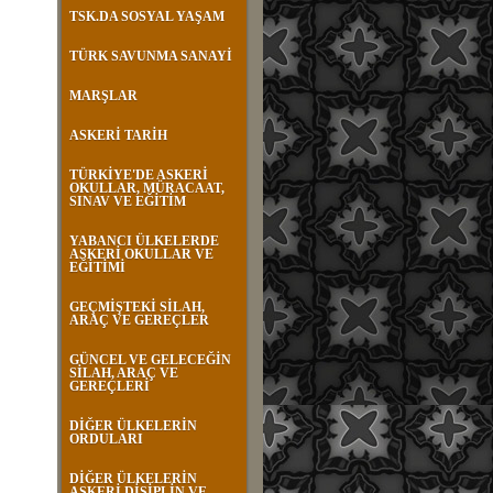
TSK.DA SOSYAL YAŞAM
TÜRK SAVUNMA SANAYİ
MARŞLAR
ASKERİ TARİH
TÜRKİYE'DE ASKERİ
OKULLAR, MÜRACAAT,
SINAV VE EĞİTİM
YABANCI ÜLKELERDE
ASKERİ OKULLAR VE
EĞİTİMİ
GEÇMİŞTEKİ SİLAH,
ARAÇ VE GEREÇLER
GÜNCEL VE GELECEĞİN
SİLAH, ARAÇ VE
GEREÇLERİ
DİĞER ÜLKELERİN
ORDULARI
DİĞER ÜLKELERİN
ASKERİ DİSİPLİN VE