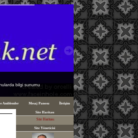
ve Amblemler
Mesaj Panosu
İletişim
Site Haritası
Site Haritası
Site Yöneticisi