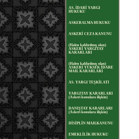
AS. İDARİ YARGI
HUKUKU
ASKERALMA HUKUKU
ASKERİ CEZA KANUNU
(Halen kaldırılmış olan)
ASKERİ YARGITAY
KARARLARI
(Halen kaldırılmış olan)
ASKERİ YÜKSEK İDARE
MAH. KARARLARI
AS. YARGI TEŞKİLATI
YARGITAY KARARLARI
(Askeri konulara ilişkin)
DANIŞTAY KARARLARI
(Askeri konulara ilişkin)
DİSİPLİN MAH.KANUNU
EMEKLİLİK HUKUKU