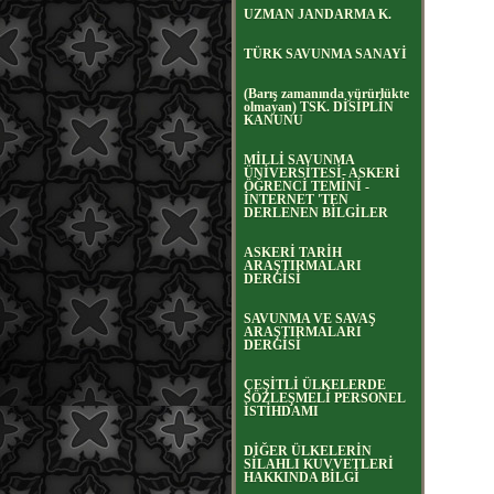
UZMAN JANDARMA K.
TÜRK SAVUNMA SANAYİ
(Barış zamanında yürürlükte
olmayan) TSK. DİSİPLİN
KANUNU
MİLLİ SAVUNMA
ÜNİVERSİTESİ- ASKERİ
ÖĞRENCİ TEMİNİ -
İNTERNET 'TEN
DERLENEN BİLGİLER
ASKERİ TARİH
ARAŞTIRMALARI
DERGİSİ
SAVUNMA VE SAVAŞ
ARAŞTIRMALARI
DERGİSİ
ÇEŞİTLİ ÜLKELERDE
SÖZLEŞMELİ PERSONEL
İSTİHDAMI
DİĞER ÜLKELERİN
SİLAHLI KUVVETLERİ
HAKKINDA BİLGİ