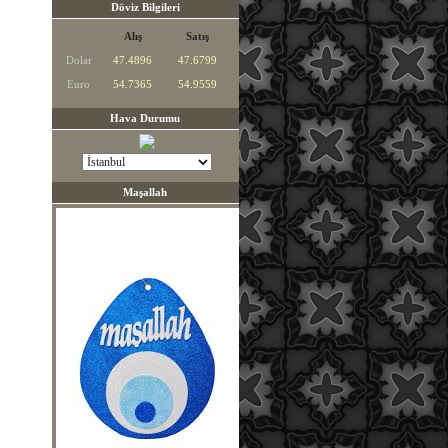
Döviz Bilgileri
Alış
Satış
Dolar
47.4896
47.6799
Euro
54.7365
54.9559
Hava Durumu
Maşallah