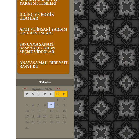
YARGI SİSTEMLERİ
İLGİNÇ VE KOMİK
OLAYLAR
AFET VE İNSANİ YARDIM
OPERASYONLARI
SAVUNMA SANAYİ
BAŞKANLIĞINDAN
SEÇME VİDEOLAR
ANAYASA MAH. BİREYSEL
BAŞVURU
Takvim
<<
Ağustos 2026
>>
P
S
Ç
P
C
C
P
1
2
3
4
5
6
7
8
9
10
11
12
13
14
15
16
17
18
19
20
21
22
23
24
25
26
27
28
29
30
31