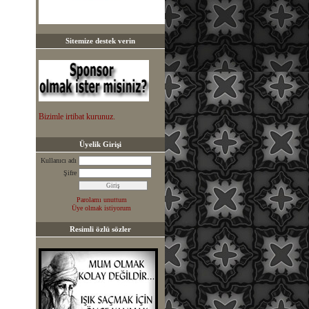
Sitemize destek verin
Bizimle irtibat kurunuz.
Üyelik Girişi
Kullanıcı adı
Şifre
Parolamı unuttum
Üye olmak istiyorum
Resimli özlü sözler