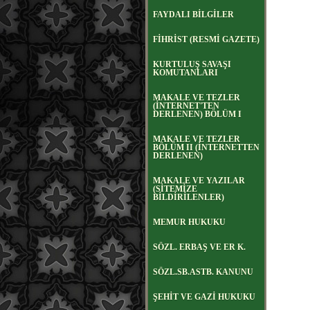
FAYDALI BİLGİLER
FİHRİST (RESMİ GAZETE)
KURTULUŞ SAVAŞI
KOMUTANLARI
MAKALE VE TEZLER
(İNTERNET'TEN
DERLENEN) BÖLÜM I
MAKALE VE TEZLER
BÖLÜM II (İNTERNETTEN
DERLENEN)
MAKALE VE YAZILAR
(SİTEMİZE
BİLDİRİLENLER)
MEMUR HUKUKU
SÖZL. ERBAŞ VE ER K.
SÖZL.SB.ASTB. KANUNU
ŞEHİT VE GAZİ HUKUKU