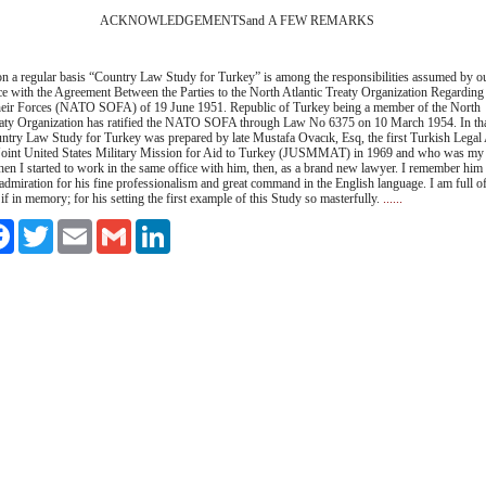
ACKNOWLEDGEMENTSand A FEW REMARKS
on a regular basis “Country Law Study for Turkey” is among the responsibilities assumed by ou
ce with the Agreement Between the Parties to the North Atlantic Treaty Organization Regarding
heir Forces (NATO SOFA) of 19 June 1951. Republic of Turkey being a member of the North
eaty Organization has ratified the NATO SOFA through Law No 6375 on 10 March 1954. In tha
ountry Law Study for Turkey was prepared by late Mustafa Ovacık, Esq, the first Turkish Legal
 Joint United States Military Mission for Aid to Turkey (JUSMMAT) in 1969 and who was my
en I started to work in the same office with him, then, as a brand new lawyer. I remember him
admiration for his fine professionalism and great command in the English language. I am full o
if in memory; for his setting the first example of this Study so masterfully.
......
aş
Facebook
Twitter
Email
Gmail
LinkedIn