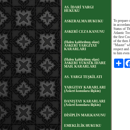
AS. İDARİ YARGI
HUKUKU
To prepare 
ASKERALMA HUKUKU
in accordan
Status of T
ASKERİ CEZA KANUNU
Atlantic Tr
the first C
of the then
(Halen kaldırılmış olan)
“Master” wh
ASKERİ YARGITAY
KARARLARI
respect and 
to him even 
(Halen kaldırılmış olan)
Payl
ASKERİ YÜKSEK İDARE
MAH. KARARLARI
AS. YARGI TEŞKİLATI
YARGITAY KARARLARI
(Askeri konulara ilişkin)
DANIŞTAY KARARLARI
(Askeri konulara ilişkin)
DİSİPLİN MAH.KANUNU
EMEKLİLİK HUKUKU