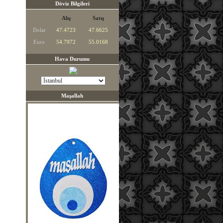
Döviz Bilgileri
Alış
Satış
Dolar
47.4723
47.6625
Euro
54.7972
55.0168
Hava Durumu
Maşallah