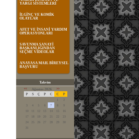
YARGI SİSTEMLERİ
İLGİNÇ VE KOMİK
OLAYLAR
AFET VE İNSANİ YARDIM
OPERASYONLARI
SAVUNMA SANAYİ
BAŞKANLIĞINDAN
SEÇME VİDEOLAR
ANAYASA MAH. BİREYSEL
BAŞVURU
Takvim
<<
Ağustos 2026
>>
P
S
Ç
P
C
C
P
1
2
3
4
5
6
7
8
9
10
11
12
13
14
15
16
17
18
19
20
21
22
23
24
25
26
27
28
29
30
31