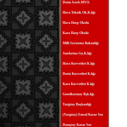
Deniz Astsb.MYO.
Hava Teknik Ok.K.lığı
Hava Harp Okulu
Kara Harp Okulu
Milli Savunma Bakanlığı
Jandarma Gn.K.lığı
Hava Kuvvetleri K.lığı
Deniz Kuvvetleri K.lığı
Kara Kuvvetleri K.lığı
Genelkurmay Bşk.lığı
Yargıtay Başkanlığı
(Yargıtay) Emsal Karar Sor.
Danıştay Karar Sor.