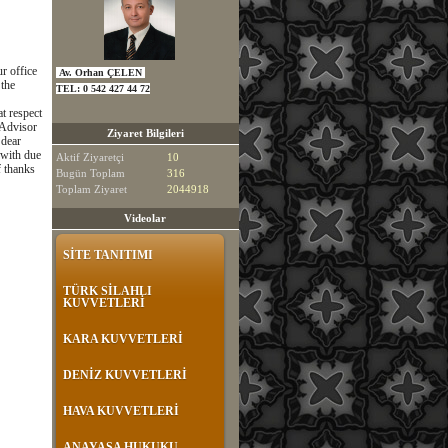
r office
Av. Orhan ÇELEN
 the
TEL:
0 542 427 44 72
t respect
 Advisor
Ziyaret Bilgileri
 dear
 with due
Aktif Ziyaretçi
10
f thanks
Bugün Toplam
316
Toplam Ziyaret
2044918
Videolar
SİTE TANITIMI
TÜRK SİLAHLI
KUVVETLERİ
KARA KUVVETLERİ
DENİZ KUVVETLERİ
HAVA KUVVETLERİ
ANAYASA HUKUKU