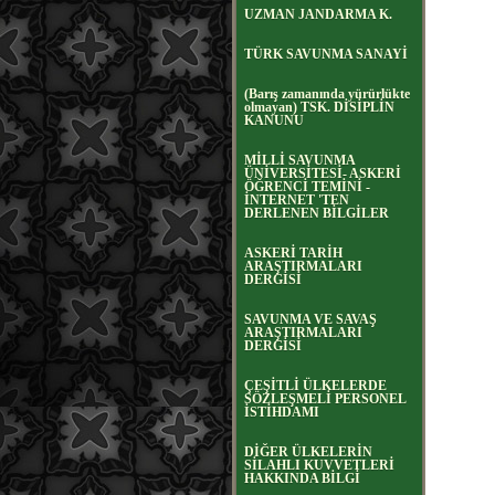
UZMAN JANDARMA K.
TÜRK SAVUNMA SANAYİ
(Barış zamanında yürürlükte
olmayan) TSK. DİSİPLİN
KANUNU
MİLLİ SAVUNMA
ÜNİVERSİTESİ- ASKERİ
ÖĞRENCİ TEMİNİ -
İNTERNET 'TEN
DERLENEN BİLGİLER
ASKERİ TARİH
ARAŞTIRMALARI
DERGİSİ
SAVUNMA VE SAVAŞ
ARAŞTIRMALARI
DERGİSİ
ÇEŞİTLİ ÜLKELERDE
SÖZLEŞMELİ PERSONEL
İSTİHDAMI
DİĞER ÜLKELERİN
SİLAHLI KUVVETLERİ
HAKKINDA BİLGİ