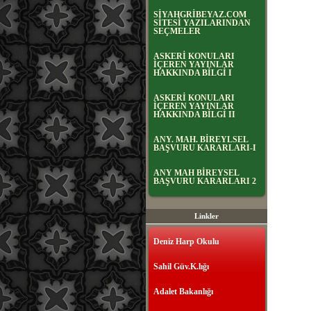
SİYAHGRİBEYAZ.COM
SİTESİ YAZILARINDAN
SEÇMELER
ASKERİ KONULARI
İÇEREN YAYINLAR
HAKKINDA BİLGİ I
ASKERİ KONULARI
İÇEREN YAYINLAR
HAKKINDA BİLGİ II
ANY. MAH. BİREYLSEL
BAŞVURU KARARLARI-I
ANY MAH BİREYSEL
BAŞVURU KARARLARI 2
Linkler
Deniz Harp Okulu
Sahil Güv.K.lığı
Adalet Bakanlığı