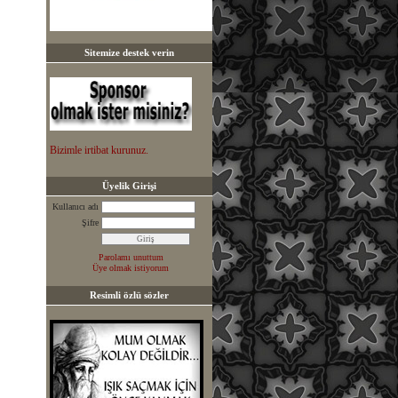
Sitemize destek verin
Bizimle irtibat kurunuz.
Üyelik Girişi
Kullanıcı adı
Şifre
Parolamı unuttum
Üye olmak istiyorum
Resimli özlü sözler