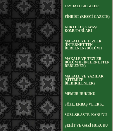
FAYDALI BİLGİLER
FİHRİST (RESMİ GAZETE)
KURTULUŞ SAVAŞI
KOMUTANLARI
MAKALE VE TEZLER
(İNTERNET'TEN
DERLENEN) BÖLÜM I
MAKALE VE TEZLER
BÖLÜM II (İNTERNETTEN
DERLENEN)
MAKALE VE YAZILAR
(SİTEMİZE
BİLDİRİLENLER)
MEMUR HUKUKU
SÖZL. ERBAŞ VE ER K.
SÖZL.SB.ASTB. KANUNU
ŞEHİT VE GAZİ HUKUKU