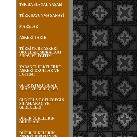
TSK.DA SOSYAL YAŞAM
TÜRK SAVUNMA SANAYİ
MARŞLAR
ASKERİ TARİH
TÜRKİYE'DE ASKERİ
OKULLAR, MÜRACAAT,
SINAV VE EĞİTİM
YABANCI ÜLKELERDE
ASKERİ OKULLAR VE
EĞİTİMİ
GEÇMİŞTEKİ SİLAH,
ARAÇ VE GEREÇLER
GÜNCEL VE GELECEĞİN
SİLAH, ARAÇ VE
GEREÇLERİ
DİĞER ÜLKELERİN
ORDULARI
DİĞER ÜLKELERİN
ASKERİ DİSİPLİN VE