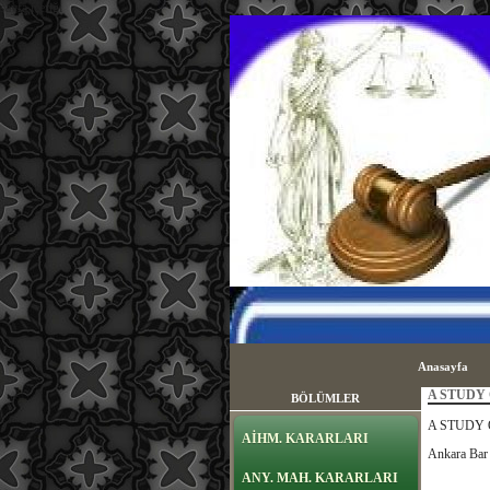
sayfa içeriği
Anasayfa
A STUDY 
BÖLÜMLER
A STUDY O
AİHM. KARARLARI
Ankara Bar 
ANY. MAH. KARARLARI