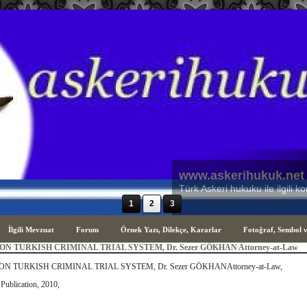
www.askerihukuk.net
Türk Askeri Hukuku ile ilgili hususla
1
2
3
İlgili Mevzuat
Forum
Örnek Yazı, Dilekçe, Kararlar
Fotoğraf, Sembol 
ON TURKISH CRIMINAL TRIAL SYSTEM, Dr. Sezer GÖKHAN Attorney-at-Law
N TURKISH CRIMINAL TRIAL SYSTEM, Dr. Sezer GÖKHANAttorney-at-Law,
Publication, 2010,